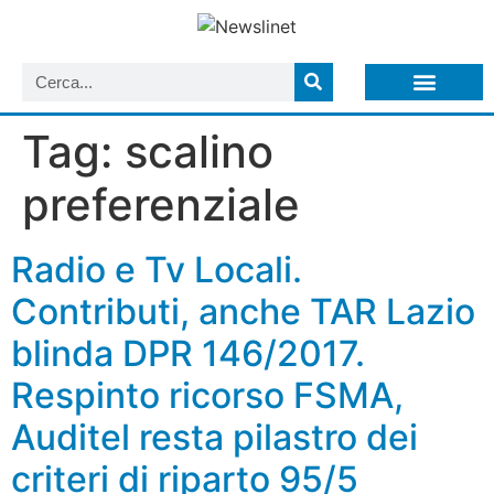
LISTA NEWSLETTER E CIRCOLARI SIT
ARCHIVIO S.I.T.
Tag:
scalino
preferenziale
Radio e Tv Locali.
Contributi, anche TAR Lazio
blinda DPR 146/2017.
Respinto ricorso FSMA,
Auditel resta pilastro dei
criteri di riparto 95/5