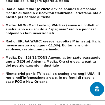
stazioni della Rogers Sports & Media
Radio. Audiradio Q2 2026: device connessi crescono
mentre autoradio e ricevitori tradizionali arretrano. Ma è
presto per parlare di trend
Media. MFW (Mad Fucking Witches) come un collettivo
australiano è riusciuto a “spegnere” radio e podcast
colpendo i loro inserzionisti
Radio. UK, AA/WARC: cresce raccolta (IP in testa). Italia
invece arretra a giugno (-11,5%). Editori anziché
evolvere, restringono perimetro
Media. Del. 152/26/CONS Agcom: autorizzato passaggio
quote GEDI ad Antenna Media. Ora si gioca la partita
del posizionamento industriale
Niente crisi per le TV locali ex analogiche negli USA : il
ruolo nell’informazione areale, le tre fonti di ricavi e il
caso FOX a New Orleans