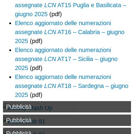
assegnate
LCN
AT15 Puglia e Basilicata –
giugno 2025
(pdf)
Elenco aggiornato delle numerazioni
assegnate
LCN
AT16 – Calabria – giugno
2025
(pdf)
Elenco aggiornato delle numerazioni
assegnate
LCN
AT17 – Sicilia – giugno
2025
(pdf)
Elenco aggiornato delle numerazioni
assegnate
LCN
AT18 – Sardegna – giugno
2025
(pdf)
Pubblicità
Pubblicità
Pubblicità