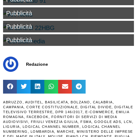
Pubblicità
Pubblicità
Pubblicità
Redazione
ABRUZZO
,
AUDITEL
,
BASILICATA
,
BOLZANO
,
CALABRIA
,
CAMPANIA
,
CORTE COSTITUZIONALE
,
DIGITAL DIVIDE
,
DIGITALE
TELEVISIVO TERRESTRE
,
DPR 146/2017
,
E-COMMERCE
,
EMILIA
ROMAGNA
,
FACEBOOK
,
FORNITORI DI SERVIZI DI MEDIA
AUDIOVISIVI
,
FRIULI VENEZIA GIULIA
,
FSMA
,
GOOGLE ADS
,
LCN
,
LIGURIA
,
LOGICAL CHANNEL NUMBER
,
LOGICAL CHANNEL
NUMBERING
,
LOMBARDIA
,
MARCHE
,
MINISTERO DELLE IMPRESE
E DEL MADE IN ITALY
,
MOLISE
,
PIANO LCN
,
PIEMONTE
,
PUGLIA
,