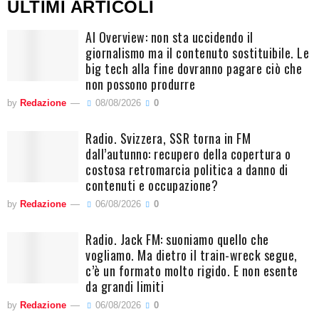
ULTIMI ARTICOLI
AI Overview: non sta uccidendo il
giornalismo ma il contenuto sostituibile. Le
big tech alla fine dovranno pagare ciò che
non possono produrre
by
Redazione
08/08/2026
0
Radio. Svizzera, SSR torna in FM
dall’autunno: recupero della copertura o
costosa retromarcia politica a danno di
contenuti e occupazione?
by
Redazione
06/08/2026
0
Radio. Jack FM: suoniamo quello che
vogliamo. Ma dietro il train-wreck segue,
c’è un formato molto rigido. E non esente
da grandi limiti
by
Redazione
06/08/2026
0