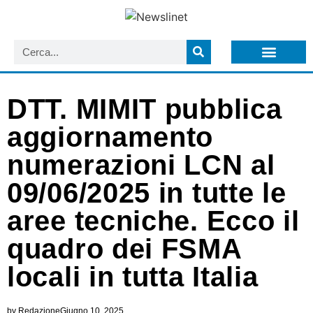
LISTA NEWSLETTER E CIRCOLARI SIT
ARCHIVIO S.I.T.
DTT. MIMIT pubblica
aggiornamento
numerazioni LCN al
09/06/2025 in tutte le
aree tecniche. Ecco il
quadro dei FSMA
locali in tutta Italia
by
Redazione
Giugno 10, 2025