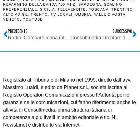
REFARMING DELLA BANDA 700 MHZ
,
SARDEGNA
,
SCALINO
PREFERENZIALE
,
SICILIA
,
TELEVENDITE
,
TOSCANA
,
TRENTINO
ALTO ADIGE
,
TRENTO
,
TV LOCALI
,
UMBRIA
,
VALLE D'AOSTA
,
VENETO
,
YOUTUBE
PRECEDENTE
SUCCESSIVO
Radio. Compare icona interna ad Android Auto che suggerisce prossima attivazione di Car Radio, la gestione dei media da parte di Google
Consultmedia circolare 11062025 problematiche metadati e codici PI autoradio
Registrato al Tribunale di Milano nel 1999, diretto dall’avv.
Massimo Lualdi, è edito da Planet s.r.l., società iscritta al
Registro Operatori Comunicazioni presso l’Autorità per le
garanzie nelle comunicazioni, cui fanno riferimento anche le
attività di Consultmedia, prima struttura italiana di
competenze a più livelli in ambito editoriale e tlc. NL
NewsLinet è distribuito via Internet.