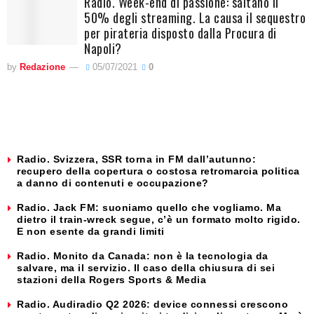
Radio. Week-end di passione: saltano il
50% degli streaming. La causa il sequestro
per pirateria disposto dalla Procura di
Napoli?
by
Redazione
05/07/2021
0
Radio. Svizzera, SSR torna in FM dall’autunno:
recupero della copertura o costosa retromarcia politica
a danno di contenuti e occupazione?
Radio. Jack FM: suoniamo quello che vogliamo. Ma
dietro il train-wreck segue, c’è un formato molto rigido.
E non esente da grandi limiti
Radio. Monito da Canada: non è la tecnologia da
salvare, ma il servizio. Il caso della chiusura di sei
stazioni della Rogers Sports & Media
Radio. Audiradio Q2 2026: device connessi crescono