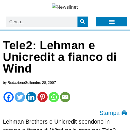
LISTA NEWSLETTER E CIRCOLARI SIT
ARCHIVIO S.I.T.
Tele2: Lehman e
Unicredit a fianco di
Wind
by
Redazione
Settembre 28, 2007
Stampa 🖨
Lehman Brothers e Unicredit scendono in