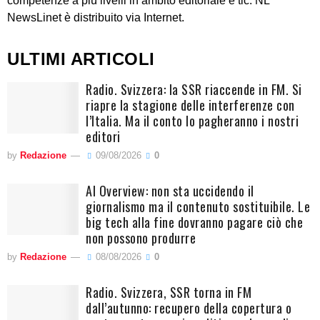
competenze a più livelli in ambito editoriale e tlc. NL
NewsLinet è distribuito via Internet.
ULTIMI ARTICOLI
Radio. Svizzera: la SSR riaccende in FM. Si
riapre la stagione delle interferenze con
l’Italia. Ma il conto lo pagheranno i nostri
editori
by
Redazione
09/08/2026
0
AI Overview: non sta uccidendo il
giornalismo ma il contenuto sostituibile. Le
big tech alla fine dovranno pagare ciò che
non possono produrre
by
Redazione
08/08/2026
0
Radio. Svizzera, SSR torna in FM
dall’autunno: recupero della copertura o