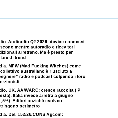
dio. Audiradio Q2 2026: device connessi
scono mentre autoradio e ricevitori
dizionali arretrano. Ma è presto per
lare di trend
dia. MFW (Mad Fucking Witches) come
collettivo australiano è riusciuto a
pegnere” radio e podcast colpendo i loro
erzionisti
dio. UK, AA/WARC: cresce raccolta (IP
testa). Italia invece arretra a giugno
1,5%). Editori anziché evolvere,
stringono perimetro
dia. Del. 152/26/CONS Agcom: