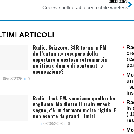
SUCCESSIVO
Cedesi spettro radio per mobile wireless
LTIMI ARTICOLI
Radio. Svizzera, SSR torna in FM
Ra
dall’autunno: recupero della
cre
copertura o costosa retromarcia
tra
politica a danno di contenuti e
par
occupazione?
Me
06/08/2026
0
un 
“s
ins
Radio. Jack FM: suoniamo quello che
Ra
vogliamo. Ma dietro il train-wreck
in 
segue, c’è un formato molto rigido. E
(-1
non esente da grandi limiti
re
06/08/2026
0
Me