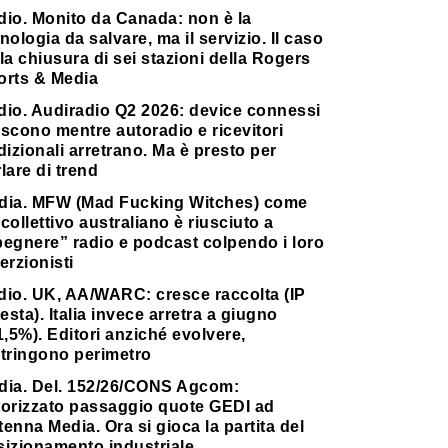
dio. Monito da Canada: non è la
nologia da salvare, ma il servizio. Il caso
la chiusura di sei stazioni della Rogers
orts & Media
dio. Audiradio Q2 2026: device connessi
scono mentre autoradio e ricevitori
dizionali arretrano. Ma è presto per
lare di trend
dia. MFW (Mad Fucking Witches) come
collettivo australiano è riusciuto a
pegnere” radio e podcast colpendo i loro
erzionisti
dio. UK, AA/WARC: cresce raccolta (IP
testa). Italia invece arretra a giugno
1,5%). Editori anziché evolvere,
stringono perimetro
dia. Del. 152/26/CONS Agcom:
torizzato passaggio quote GEDI ad
enna Media. Ora si gioca la partita del
sizionamento industriale