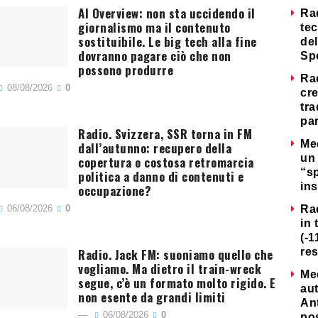
AI Overview: non sta uccidendo il
Ra
giornalismo ma il contenuto
tec
sostituibile. Le big tech alla fine
del
dovranno pagare ciò che non
Sp
possono produrre
Ra
08/08/2026
0
cre
tra
par
Radio. Svizzera, SSR torna in FM
Me
dall’autunno: recupero della
un 
copertura o costosa retromarcia
“s
politica a danno di contenuti e
ins
occupazione?
06/08/2026
0
Ra
in 
(-1
Radio. Jack FM: suoniamo quello che
re
vogliamo. Ma dietro il train-wreck
Me
segue, c’è un formato molto rigido. E
au
non esente da grandi limiti
Ant
06/08/2026
0
po