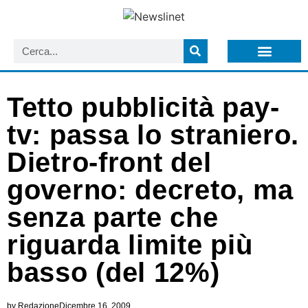
LISTA NEWSLETTER E CIRCOLARI SIT
ARCHIVIO S.I.T.
Tetto pubblicità pay-
tv: passa lo straniero.
Dietro-front del
governo: decreto, ma
senza parte che
riguarda limite più
basso (del 12%)
by
Redazione
Dicembre 16, 2009