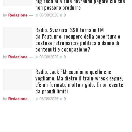
big tech alla fine dovranno pagare ciò che
non possono produrre
by
Redazione
08/08/2026
0
Radio. Svizzera, SSR torna in FM
dall’autunno: recupero della copertura o
costosa retromarcia politica a danno di
contenuti e occupazione?
by
Redazione
06/08/2026
0
Radio. Jack FM: suoniamo quello che
vogliamo. Ma dietro il train-wreck segue,
c’è un formato molto rigido. E non esente
da grandi limiti
by
Redazione
06/08/2026
0