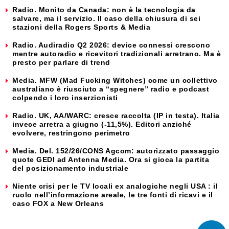
Radio. Monito da Canada: non è la tecnologia da
salvare, ma il servizio. Il caso della chiusura di sei
stazioni della Rogers Sports & Media
Radio. Audiradio Q2 2026: device connessi crescono
mentre autoradio e ricevitori tradizionali arretrano. Ma è
presto per parlare di trend
Media. MFW (Mad Fucking Witches) come un collettivo
australiano è riusciuto a “spegnere” radio e podcast
colpendo i loro inserzionisti
Radio. UK, AA/WARC: cresce raccolta (IP in testa). Italia
invece arretra a giugno (-11,5%). Editori anziché
evolvere, restringono perimetro
Media. Del. 152/26/CONS Agcom: autorizzato passaggio
quote GEDI ad Antenna Media. Ora si gioca la partita
del posizionamento industriale
Niente crisi per le TV locali ex analogiche negli USA : il
ruolo nell’informazione areale, le tre fonti di ricavi e il
caso FOX a New Orleans