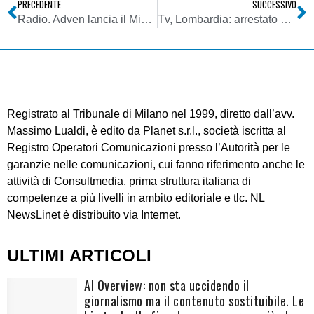
PRECEDENTE
SUCCESSIVO
Radio. Adven lancia il Microwave Splitter 2300 – 2500 Mhz 6 vie
Tv, Lombardia: arrestato Lagostena, patron di Odeon Tv e Telereporter insieme a Prosperini (Pdl). Le ipotesi di reato: turbativa d’asta e corruzione
Registrato al Tribunale di Milano nel 1999, diretto dall’avv.
Massimo Lualdi, è edito da Planet s.r.l., società iscritta al
Registro Operatori Comunicazioni presso l’Autorità per le
garanzie nelle comunicazioni, cui fanno riferimento anche le
attività di Consultmedia, prima struttura italiana di
competenze a più livelli in ambito editoriale e tlc. NL
NewsLinet è distribuito via Internet.
ULTIMI ARTICOLI
AI Overview: non sta uccidendo il
giornalismo ma il contenuto sostituibile. Le