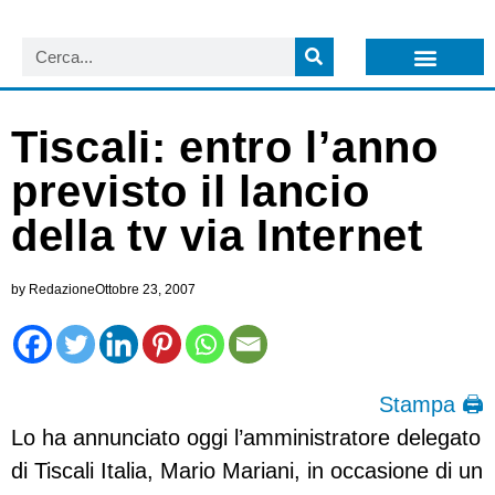
LISTA NEWSLETTER E CIRCOLARI SIT
ARCHIVIO S.I.T.
Tiscali: entro l’anno
previsto il lancio
della tv via Internet
by
Redazione
Ottobre 23, 2007
Stampa 🖨
Lo ha annunciato oggi l’amministratore delegato
di Tiscali Italia, Mario Mariani, in occasione di un