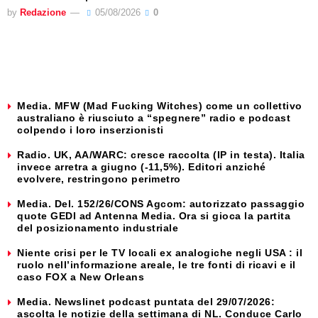
by
Redazione
05/08/2026
0
Media. MFW (Mad Fucking Witches) come un collettivo
australiano è riusciuto a “spegnere” radio e podcast
colpendo i loro inserzionisti
Radio. UK, AA/WARC: cresce raccolta (IP in testa). Italia
invece arretra a giugno (-11,5%). Editori anziché
evolvere, restringono perimetro
Media. Del. 152/26/CONS Agcom: autorizzato passaggio
quote GEDI ad Antenna Media. Ora si gioca la partita
del posizionamento industriale
Niente crisi per le TV locali ex analogiche negli USA : il
ruolo nell’informazione areale, le tre fonti di ricavi e il
caso FOX a New Orleans
Media. Newslinet podcast puntata del 29/07/2026:
ascolta le notizie della settimana di NL. Conduce Carlo