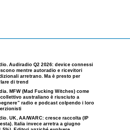
dio. Audiradio Q2 2026: device connessi
scono mentre autoradio e ricevitori
dizionali arretrano. Ma è presto per
lare di trend
dia. MFW (Mad Fucking Witches) come
collettivo australiano è riusciuto a
pegnere” radio e podcast colpendo i loro
erzionisti
dio. UK, AA/WARC: cresce raccolta (IP
testa). Italia invece arretra a giugno
1,5%). Editori anziché evolvere,