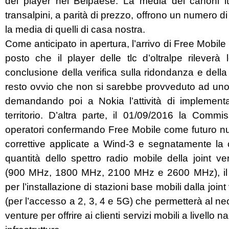
dei player nel Belpaese. La media dei canoni ita
transalpini, a parità di prezzo, offrono un numero di 
la media di quelli di casa nostra.
Come anticipato in apertura, l’arrivo di Free Mobile 
posto che il player delle tlc d’oltralpe rileverà 
conclusione della verifica sulla ridondanza e dell
resto ovvio che non si sarebbe provveduto ad uno 
demandando poi a Nokia l’attività di implementa
territorio.
D’altra parte, il 01/09/2016 la Comm
operatori confermando Free Mobile come futuro nuo
correttive applicate a Wind-3 e segnatamente la 
quantità dello spettro radio mobile della joint 
(900 MHz, 1800 MHz, 2100 MHz e 2600 MHz), il tra
per l’installazione di stazioni base mobili dalla joi
(per l’accesso a 2, 3, 4 e 5G) che permetterà al neo 
venture per offrire ai clienti servizi mobili a livello