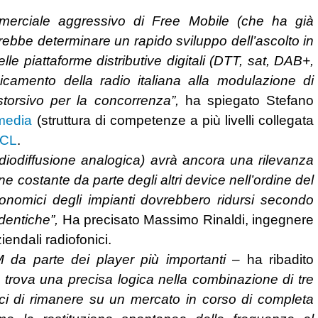
mmerciale
aggressivo di Free Mobile (che ha già
otrebbe determinare un rapido sviluppo dell’ascolto in
lle piattaforme distributive digitali (DTT, sat,
DAB+,
adicamento della radio italiana alla modulazione di
torsivo per la concorrenza”,
ha spiegato Stefano
media
(struttura di competenze a più livelli collegata
CL
.
diodiffusione analogica) avrà ancora una rilevanza
e costante da parte degli altri device nell’ordine del
onomici degli impianti dovrebbero ridursi secondo
dentiche”,
Ha precisato Massimo Rinaldi, ingegnere
endali radiofonici.
FM da parte dei player più importanti
– ha ribadito
 trova una precisa logica nella combinazione di tre
capaci di rimanere su un mercato in corso di completa