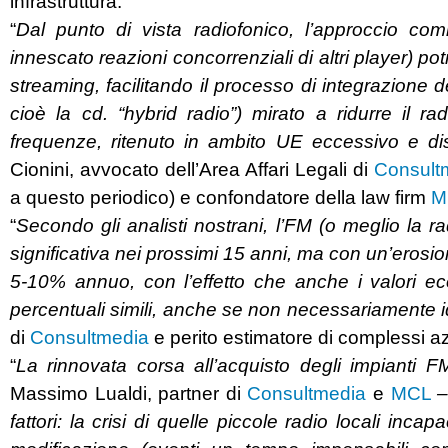
infrastruttura.
“
Dal punto di vista radiofonico, l’approccio co
innescato reazioni concorrenziali di altri player) p
streaming, facilitando il processo di integrazione de
cioè la cd. “hybrid radio”) mirato a ridurre il r
frequenze, ritenuto in ambito UE eccessivo e dis
Cionini, avvocato dell’Area Affari Legali di
Consult
a questo periodico) e confondatore della law firm
M
“
Secondo gli analisti nostrani, l’FM (o meglio l
a ra
significativa nei prossimi 15 anni, ma con un’erosion
5-10% annuo, con l’effetto che anche i valori ec
percentuali simili, anche se non necessariamente i
di
Consultmedia
e perito estimatore di complessi azi
“
La rinnovata corsa all
’acquisto degli impianti 
Massimo Lualdi, partner di
Consultmedia
e
MCL
–
fattori: la crisi di quelle piccole radio locali in