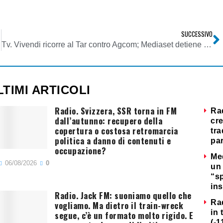
SUCCESSIVO
Tv. Vivendi ricorre al Tar contro Agcom; Mediaset detiene il 100% di Premium
LTIMI ARTICOLI
Radio. Svizzera, SSR torna in FM
Ra
dall’autunno: recupero della
cre
copertura o costosa retromarcia
tra
politica a danno di contenuti e
par
occupazione?
Me
06/08/2026
0
un 
“s
ins
Radio. Jack FM: suoniamo quello che
Ra
vogliamo. Ma dietro il train-wreck
in 
segue, c’è un formato molto rigido. E
(-1