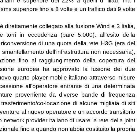
liani è superiore del 22% a quelli di Iliad, ma i
sms superiore fino a 8 volte e un traffico dati 9 volte
è direttamente collegato alla fusione Wind e 3 Italia,
le torri in eccedenza (pare 5.000), all’esito della
a riconversione di una quota della rete H3G (era del
smantellamento dell’infrastruttura non necessaria),
zione fino al raggiungimento della copertura del
issione europea ha approvato la fusione dei due
vo quarto player mobile italiano attraverso misure
cessione all’operatore entrante di una determinata
venture proveniente da diverse bande di frequenza
sferimento/co-locazione di alcune migliaia di siti
nt venture al nuovo operatore e un accordo transitorio
network provider italiano di usare la rete della joint
 nazionale fino a quando non abbia costituito la propria