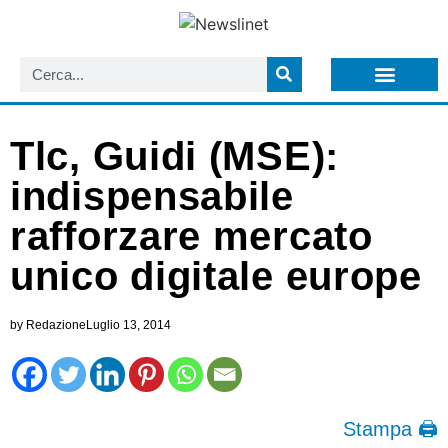
LISTA NEWSLETTER E CIRCOLARI SIT
ARCHIVIO S.I.T.
Tlc, Guidi (MSE):
indispensabile
rafforzare mercato
unico digitale europe
by
Redazione
Luglio 13, 2014
Stampa 🖨