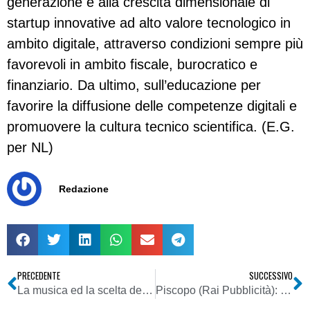
generazione e alla crescita dimensionale di
startup innovative ad alto valore tecnologico in
ambito digitale, attraverso condizioni sempre più
favorevoli in ambito fiscale, burocratico e
finanziario. Da ultimo, sull’educazione per
favorire la diffusione delle competenze digitali e
promuovere la cultura tecnico scientifica. (E.G.
per NL)
Redazione
PRECEDENTE
SUCCESSIVO
La musica ed la scelta dei brani per l’ascolto. L’evoluzione dei mezzi per l’ascolto: dal disco ad internet passando per la radio
Piscopo (Rai Pubblicità): ‘Gold 5? Nessun contatto. Per noi tempo di nuovi progetti per l’area web, forti del ritorno sulle properties Rai dei video su youtube’