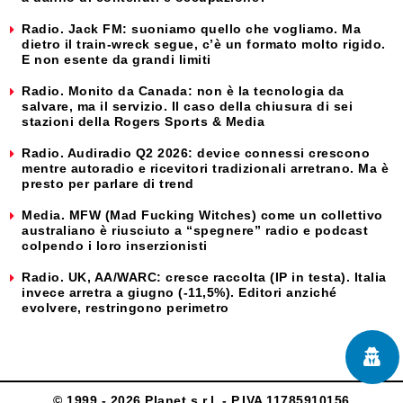
Radio. Jack FM: suoniamo quello che vogliamo. Ma
dietro il train-wreck segue, c’è un formato molto rigido.
E non esente da grandi limiti
Radio. Monito da Canada: non è la tecnologia da
salvare, ma il servizio. Il caso della chiusura di sei
stazioni della Rogers Sports & Media
Radio. Audiradio Q2 2026: device connessi crescono
mentre autoradio e ricevitori tradizionali arretrano. Ma è
presto per parlare di trend
Media. MFW (Mad Fucking Witches) come un collettivo
australiano è riusciuto a “spegnere” radio e podcast
colpendo i loro inserzionisti
Radio. UK, AA/WARC: cresce raccolta (IP in testa). Italia
invece arretra a giugno (-11,5%). Editori anziché
evolvere, restringono perimetro
© 1999 - 2026 Planet s.r.l. - P.IVA 11785910156