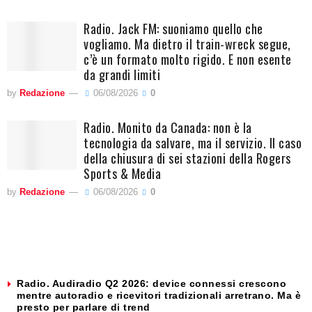
Radio. Jack FM: suoniamo quello che
vogliamo. Ma dietro il train-wreck segue,
c’è un formato molto rigido. E non esente
da grandi limiti
by
Redazione
06/08/2026
0
Radio. Monito da Canada: non è la
tecnologia da salvare, ma il servizio. Il caso
della chiusura di sei stazioni della Rogers
Sports & Media
by
Redazione
06/08/2026
0
Radio. Audiradio Q2 2026: device connessi crescono
mentre autoradio e ricevitori tradizionali arretrano. Ma è
presto per parlare di trend