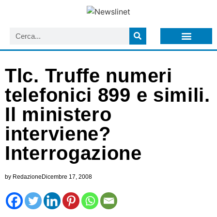
LISTA NEWSLETTER E CIRCOLARI SIT
ARCHIVIO S.I.T.
Tlc. Truffe numeri
telefonici 899 e simili.
Il ministero
interviene?
Interrogazione
by
Redazione
Dicembre 17, 2008