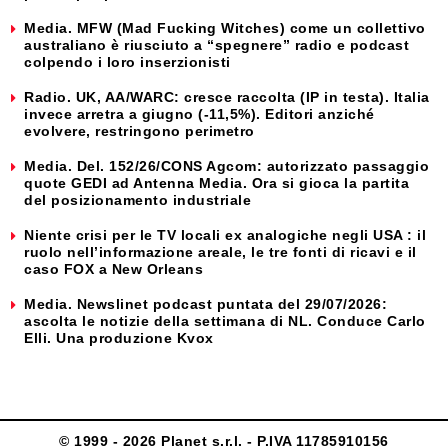
Media. MFW (Mad Fucking Witches) come un collettivo
australiano è riusciuto a “spegnere” radio e podcast
colpendo i loro inserzionisti
Radio. UK, AA/WARC: cresce raccolta (IP in testa). Italia
invece arretra a giugno (-11,5%). Editori anziché
evolvere, restringono perimetro
Media. Del. 152/26/CONS Agcom: autorizzato passaggio
quote GEDI ad Antenna Media. Ora si gioca la partita
del posizionamento industriale
Niente crisi per le TV locali ex analogiche negli USA : il
ruolo nell’informazione areale, le tre fonti di ricavi e il
caso FOX a New Orleans
Media. Newslinet podcast puntata del 29/07/2026:
ascolta le notizie della settimana di NL. Conduce Carlo
Elli. Una produzione Kvox
© 1999 - 2026 Planet s.r.l. - P.IVA 11785910156