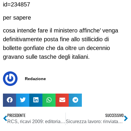
id=234857
per sapere
cosa intende fare il ministero affinche’ venga
definitivamente posta fine allo stillicidio di
bollette gonfiate che da oltre un decennio
gravano sulle tasche degli italiani.
Redazione
PRECEDENTE
SUCCESSIVO
RCS, ricavi 2009: editoria in calo, slitta l’aggiornamento del piano triennale. Priorità al multimediale
Sicurezza lavoro: rinviata di sei mesi la valutazione dei rischi