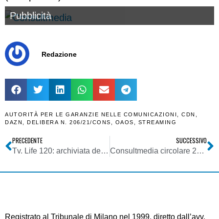
Pubblicità
Redazione
AUTORITÀ PER LE GARANZIE NELLE COMUNICAZIONI
,
CDN
,
DAZN
,
DELIBERA N. 206/21/CONS
,
OAOS
,
STREAMING
PRECEDENTE
SUCCESSIVO
Tv. Life 120: archiviata denuncia per truffa dell’Ordine dei Medici del Lazio. Panzironi: ora risarcimento danni esemplare che sia da monito
Consultmedia circolare 29072021 bandi FSMA (fornitori di servizi di media audiovisivi) locali scadenza domanda 21092021
Registrato al Tribunale di Milano nel 1999, diretto dall’avv.