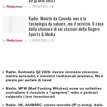
da grandi limiti
by
Redazione
06/08/2026
0
Radio. Monito da Canada: non è la
tecnologia da salvare, ma il servizio. Il caso
della chiusura di sei stazioni della Rogers
Sports & Media
by
Redazione
06/08/2026
0
Radio. Audiradio Q2 2026: device connessi crescono
mentre autoradio e ricevitori tradizionali arretrano. Ma è
presto per parlare di trend
Media. MFW (Mad Fucking Witches) come un collettivo
australiano è riusciuto a “spegnere” radio e podcast
colpendo i loro inserzionisti
Radio. UK, AA/WARC: cresce raccolta (IP in testa). Italia