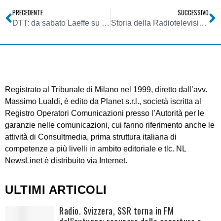
PRECEDENTE
SUCCESSIVO
DTT: da sabato Laeffe su LCN 50, in partnership con Gruppo Espresso
Storia della Radiotelevisione Italiana. 3 novembre 1945, nasce Radio Venezia Giulia, emittente (solo formalmente pirata) per incentivare la liberazione dell’Istria
Registrato al Tribunale di Milano nel 1999, diretto dall’avv.
Massimo Lualdi, è edito da Planet s.r.l., società iscritta al
Registro Operatori Comunicazioni presso l’Autorità per le
garanzie nelle comunicazioni, cui fanno riferimento anche le
attività di Consultmedia, prima struttura italiana di
competenze a più livelli in ambito editoriale e tlc. NL
NewsLinet è distribuito via Internet.
ULTIMI ARTICOLI
Radio. Svizzera, SSR torna in FM