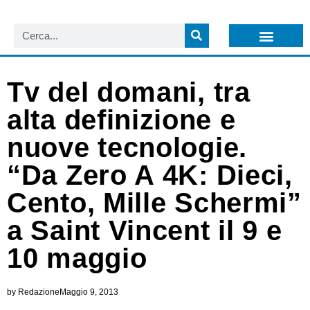
LISTA NEWSLETTER E CIRCOLARI SIT
ARCHIVIO S.I.T.
Tv del domani, tra
alta definizione e
nuove tecnologie.
“Da Zero A 4K: Dieci,
Cento, Mille Schermi”
a Saint Vincent il 9 e
10 maggio
by
Redazione
Maggio 9, 2013