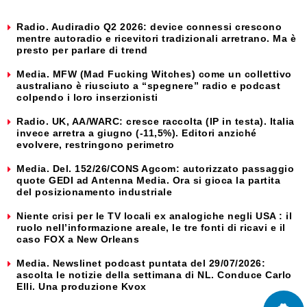
Radio. Audiradio Q2 2026: device connessi crescono
mentre autoradio e ricevitori tradizionali arretrano. Ma è
presto per parlare di trend
Media. MFW (Mad Fucking Witches) come un collettivo
australiano è riusciuto a “spegnere” radio e podcast
colpendo i loro inserzionisti
Radio. UK, AA/WARC: cresce raccolta (IP in testa). Italia
invece arretra a giugno (-11,5%). Editori anziché
evolvere, restringono perimetro
Media. Del. 152/26/CONS Agcom: autorizzato passaggio
quote GEDI ad Antenna Media. Ora si gioca la partita
del posizionamento industriale
Niente crisi per le TV locali ex analogiche negli USA : il
ruolo nell’informazione areale, le tre fonti di ricavi e il
caso FOX a New Orleans
Media. Newslinet podcast puntata del 29/07/2026:
ascolta le notizie della settimana di NL. Conduce Carlo
Elli. Una produzione Kvox