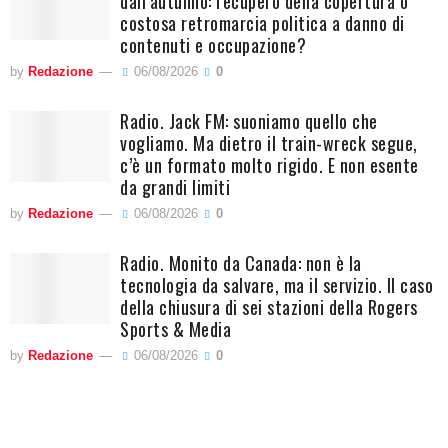
dall’autunno: recupero della copertura o
costosa retromarcia politica a danno di
contenuti e occupazione?
by
Redazione
06/08/2026
0
Radio. Jack FM: suoniamo quello che
vogliamo. Ma dietro il train-wreck segue,
c’è un formato molto rigido. E non esente
da grandi limiti
by
Redazione
06/08/2026
0
Radio. Monito da Canada: non è la
tecnologia da salvare, ma il servizio. Il caso
della chiusura di sei stazioni della Rogers
Sports & Media
by
Redazione
06/08/2026
0