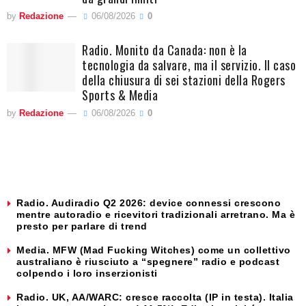
by
Redazione
06/08/2026
0
Radio. Monito da Canada: non è la
tecnologia da salvare, ma il servizio. Il caso
della chiusura di sei stazioni della Rogers
Sports & Media
by
Redazione
06/08/2026
0
Radio. Audiradio Q2 2026: device connessi crescono
mentre autoradio e ricevitori tradizionali arretrano. Ma è
presto per parlare di trend
Media. MFW (Mad Fucking Witches) come un collettivo
australiano è riusciuto a “spegnere” radio e podcast
colpendo i loro inserzionisti
Radio. UK, AA/WARC: cresce raccolta (IP in testa). Italia