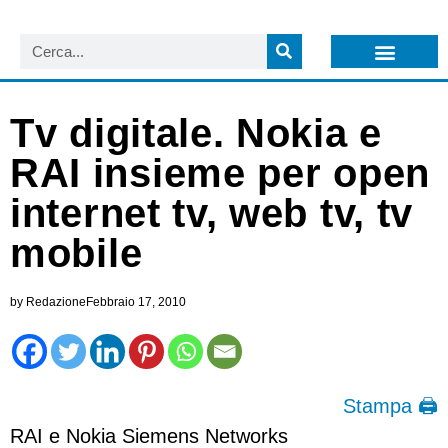
LISTA NEWSLETTER E CIRCOLARI SIT
ARCHIVIO S.I.T.
Tv digitale. Nokia e
RAI insieme per open
internet tv, web tv, tv
mobile
by
Redazione
Febbraio 17, 2010
Stampa 🖨
RAI e Nokia Siemens Networks