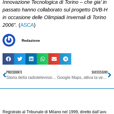
Innovazione Tecnologica di Torino – che gia’ in
passato hanno collaborato sul progetto DVB-H
in occasione delle Olimpiadi Invernali di Torino
2006”.
(
ASCA
)
Redazione
PRECEDENTE
SUCCESSIVO
Storia della radiotelevisione italiana. Tempo Tv e TVL Televisione Libera: le prime tv private. Nel 1956 e 1957!
Google Maps, attiva la versione beta: novità per gli appassionati e i professionisti
Registrato al Tribunale di Milano nel 1999, diretto dall’avv.