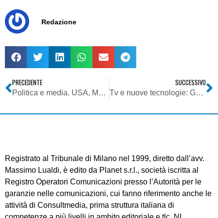
Redazione
PRECEDENTE
SUCCESSIVO
Politica e media. USA, Murdoch si schiera con i Repubblicani: donato 1 milione di dollari in vista delle elezioni di novembre
Tv e nuove tecnologie: Google si prepara a portare Internet sul tv di casa in maniera stabile promettendo di cambiare il modo di fare televisione
Registrato al Tribunale di Milano nel 1999, diretto dall’avv.
Massimo Lualdi, è edito da Planet s.r.l., società iscritta al
Registro Operatori Comunicazioni presso l’Autorità per le
garanzie nelle comunicazioni, cui fanno riferimento anche le
attività di Consultmedia, prima struttura italiana di
competenze a più livelli in ambito editoriale e tlc. NL