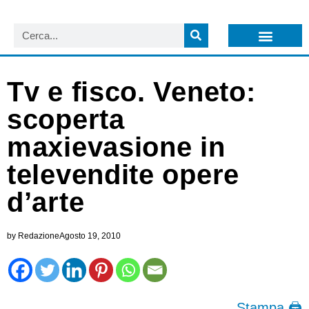
LISTA NEWSLETTER E CIRCOLARI SIT
ARCHIVIO S.I.T.
Tv e fisco. Veneto:
scoperta
maxievasione in
televendite opere
d’arte
by
Redazione
Agosto 19, 2010
Stampa 🖨