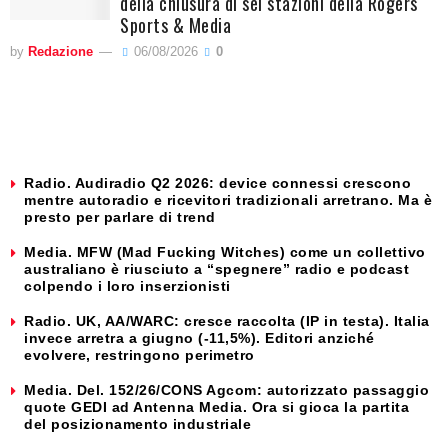
della chiusura di sei stazioni della Rogers
Sports & Media
by
Redazione
06/08/2026
0
Radio. Audiradio Q2 2026: device connessi crescono
mentre autoradio e ricevitori tradizionali arretrano. Ma è
presto per parlare di trend
Media. MFW (Mad Fucking Witches) come un collettivo
australiano è riusciuto a “spegnere” radio e podcast
colpendo i loro inserzionisti
Radio. UK, AA/WARC: cresce raccolta (IP in testa). Italia
invece arretra a giugno (-11,5%). Editori anziché
evolvere, restringono perimetro
Media. Del. 152/26/CONS Agcom: autorizzato passaggio
quote GEDI ad Antenna Media. Ora si gioca la partita
del posizionamento industriale