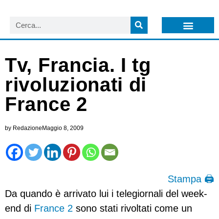
LISTA NEWSLETTER E CIRCOLARI SIT
ARCHIVIO S.I.T.
Tv, Francia. I tg
rivoluzionati di
France 2
by
Redazione
Maggio 8, 2009
Stampa 🖨
Da quando è arrivato lui i telegiornali del week-
end di
France 2
sono stati rivoltati come un