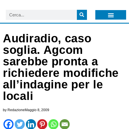
LISTA NEWSLETTER E CIRCOLARI SIT
ARCHIVIO S.I.T.
Audiradio, caso
soglia. Agcom
sarebbe pronta a
richiedere modifiche
all’indagine per le
locali
by
Redazione
Maggio 8, 2009