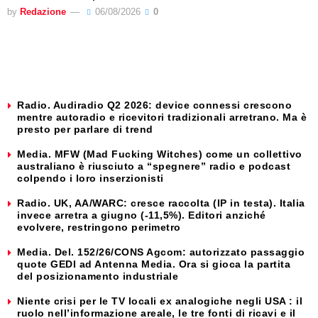
by
Redazione
06/08/2026
0
Radio. Audiradio Q2 2026: device connessi crescono
mentre autoradio e ricevitori tradizionali arretrano. Ma è
presto per parlare di trend
Media. MFW (Mad Fucking Witches) come un collettivo
australiano è riusciuto a “spegnere” radio e podcast
colpendo i loro inserzionisti
Radio. UK, AA/WARC: cresce raccolta (IP in testa). Italia
invece arretra a giugno (-11,5%). Editori anziché
evolvere, restringono perimetro
Media. Del. 152/26/CONS Agcom: autorizzato passaggio
quote GEDI ad Antenna Media. Ora si gioca la partita
del posizionamento industriale
Niente crisi per le TV locali ex analogiche negli USA : il
ruolo nell’informazione areale, le tre fonti di ricavi e il