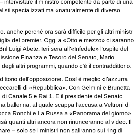
 intervistare il ministro competente da parte di una
nalisti specializzati ma «naturalmente di diverso
nche perché ora sarà difficile per gli altri ministri
consigli» del premier. Oggi a «Otto e mezzo» ci saranno
nl Luigi Abete. Ieri sera all’«Infedele» l’ospite del
missione Finanza e Tesoro del Senato, Mario
 degli altri programmi, quando c’è il contraddittorio.
ittorio dell’opposizione. Così è meglio «l’azzurra
Ceccarelli di «Repubblica». Con Gelmini e Brunetta
di Canale 5 e Rai 1. E il presidente del Senato
na ballerina, al quale scappa l’accusa a Veltroni di
 tocca Ronchi e La Russa a «Panorama del giorno»
sà quanti altri ancora non rinunceranno al video. Il
re – solo se i ministri non saliranno sui ring di