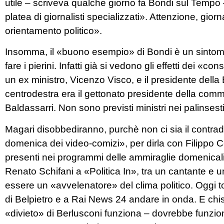
utile – scriveva qualche giorno fa Bondi sul Tempo –
platea di giornalisti specializzati». Attenzione, gior
orientamento politico».
Insomma, il «buono esempio» di Bondi è un sintomo, a
fare i pierini. Infatti già si vedono gli effetti dei «
un ex ministro, Vicenzo Visco, e il presidente della B
centrodestra era il gettonato presidente della com
Baldassarri. Non sono previsti ministri nei palinsesti
Magari disobbediranno, purchè non ci sia il contradd
domenica dei video-comizi», per dirla con Filippo 
presenti nei programmi delle ammiraglie domenicali 
Renato Schifani a «Politica In», tra un cantante e u
essere un «avvelenatore» del clima politico. Oggi
di Belpietro e a Rai News 24 andare in onda. E chis
«divieto» di Berlusconi funziona – dovrebbe funziona