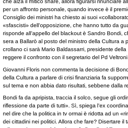
che alza il mitico share, allora figurarsi rinunciare
per un affronto personale, quando invece è il premi
Consiglio dei ministri ha chiesto ai suoi «collaborat
«sfascisti» dell’opposizione, che hanno tutto da gua
risponde all’appello del blackout è Sandro Bondi, ch
sera a Ballarò al posto del ministro della Cultura 
crollano ci sarà Mario Baldassarri, presidente del
reggere il confronto con il segretario del Pd Veltroni
Giovanni Floris non commenta la decisione di Bondi. Ma
della Cultura a parlare di crisi finanziaria fa suppor
sul tema e non abbia dato risultati, sebbene dall
Bondi fa da apripista, traccia il solco, segue gli or
riflessione da parte di tutti». Sì, spiega l’ex coordin
nel dire che la politica in tv ormai è ridotta ad un 
dei cittadini nei politici. Allora che fare? Disertar