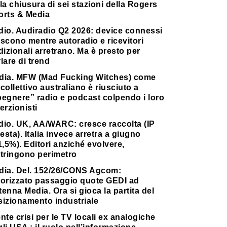
la chiusura di sei stazioni della Rogers
orts & Media
dio. Audiradio Q2 2026: device connessi
scono mentre autoradio e ricevitori
dizionali arretrano. Ma è presto per
lare di trend
dia. MFW (Mad Fucking Witches) come
collettivo australiano è riusciuto a
pegnere” radio e podcast colpendo i loro
erzionisti
dio. UK, AA/WARC: cresce raccolta (IP
testa). Italia invece arretra a giugno
1,5%). Editori anziché evolvere,
stringono perimetro
dia. Del. 152/26/CONS Agcom:
torizzato passaggio quote GEDI ad
enna Media. Ora si gioca la partita del
sizionamento industriale
nte crisi per le TV locali ex analogiche