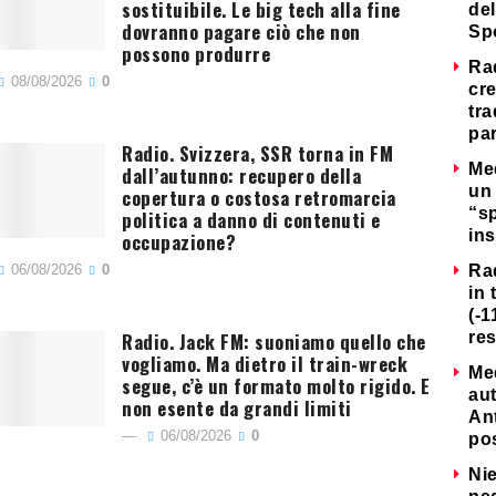
sostituibile. Le big tech alla fine
del
dovranno pagare ciò che non
Sp
possono produrre
Ra
08/08/2026
0
cre
tra
par
Radio. Svizzera, SSR torna in FM
Me
dall’autunno: recupero della
un 
copertura o costosa retromarcia
“s
politica a danno di contenuti e
ins
occupazione?
06/08/2026
0
Ra
in 
(-1
Radio. Jack FM: suoniamo quello che
re
vogliamo. Ma dietro il train-wreck
Me
segue, c’è un formato molto rigido. E
au
non esente da grandi limiti
Ant
06/08/2026
0
po
Nie