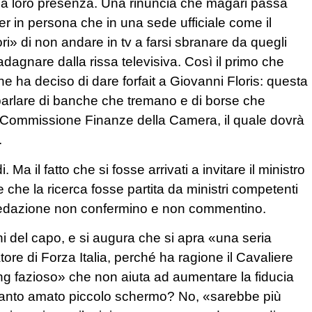
 alla loro presenza. Una rinuncia che magari passa
er in persona che in una sede ufficiale come il
ori» di non andare in tv a farsi sbranare da quegli
dagnare dalla rissa televisiva. Così il primo che
e ha deciso di dare forfait a Giovanni Floris: questa
a parlare di banche che tremano e di borse che
la Commissione Finanze della Camera, il quale dovrà
.
 il fatto che si fosse arrivati a invitare il ministro
re che la ricerca fosse partita da ministri competenti
a redazione non confermino e non commentino.
dini del capo, e si augura che si apra «una seria
atore di Forza Italia, perché ha ragione il Cavaliere
«ring fazioso» che non aiuta ad aumentare la fiducia
e il tanto amato piccolo schermo? No, «sarebbe più