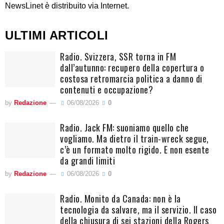
NewsLinet è distribuito via Internet.
ULTIMI ARTICOLI
Radio. Svizzera, SSR torna in FM
dall’autunno: recupero della copertura o
costosa retromarcia politica a danno di
contenuti e occupazione?
by
Redazione
06/08/2026
0
Radio. Jack FM: suoniamo quello che
vogliamo. Ma dietro il train-wreck segue,
c’è un formato molto rigido. E non esente
da grandi limiti
by
Redazione
06/08/2026
0
Radio. Monito da Canada: non è la
tecnologia da salvare, ma il servizio. Il caso
della chiusura di sei stazioni della Rogers