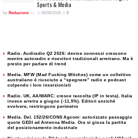
Sports & Media
by
Redazione
06/08/2026
0
Radio. Audiradio Q2 2026: device connessi crescono
mentre autoradio e ricevitori tradizionali arretrano. Ma è
presto per parlare di trend
Media. MFW (Mad Fucking Witches) come un collettivo
australiano è riusciuto a “spegnere” radio e podcast
colpendo i loro inserzionisti
Radio. UK, AA/WARC: cresce raccolta (IP in testa). Italia
invece arretra a giugno (-11,5%). Editori anziché
evolvere, restringono perimetro
Media. Del. 152/26/CONS Agcom: autorizzato passaggio
quote GEDI ad Antenna Media. Ora si gioca la partita
del posizionamento industriale