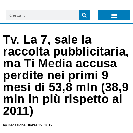
LISTA NEWSLETTER E CIRCOLARI SIT
ARCHIVIO S.I.T.
Tv. La 7, sale la
raccolta pubblicitaria,
ma Ti Media accusa
perdite nei primi 9
mesi di 53,8 mln (38,9
mln in più rispetto al
2011)
by
Redazione
Ottobre 29, 2012