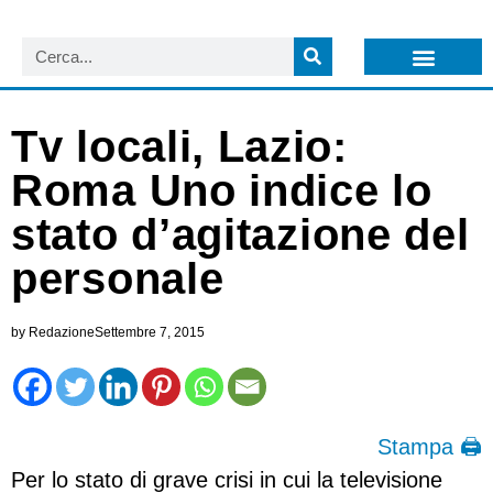
LISTA NEWSLETTER E CIRCOLARI SIT
ARCHIVIO S.I.T.
Tv locali, Lazio:
Roma Uno indice lo
stato d’agitazione del
personale
by
Redazione
Settembre 7, 2015
Stampa 🖨
Per lo stato di grave crisi in cui la televisione