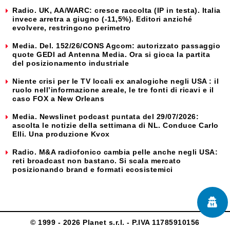
Radio. UK, AA/WARC: cresce raccolta (IP in testa). Italia
invece arretra a giugno (-11,5%). Editori anziché
evolvere, restringono perimetro
Media. Del. 152/26/CONS Agcom: autorizzato passaggio
quote GEDI ad Antenna Media. Ora si gioca la partita
del posizionamento industriale
Niente crisi per le TV locali ex analogiche negli USA : il
ruolo nell’informazione areale, le tre fonti di ricavi e il
caso FOX a New Orleans
Media. Newslinet podcast puntata del 29/07/2026:
ascolta le notizie della settimana di NL. Conduce Carlo
Elli. Una produzione Kvox
Radio. M&A radiofonico cambia pelle anche negli USA:
reti broadcast non bastano. Si scala mercato
posizionando brand e formati ecosistemici
© 1999 - 2026 Planet s.r.l. - P.IVA 11785910156