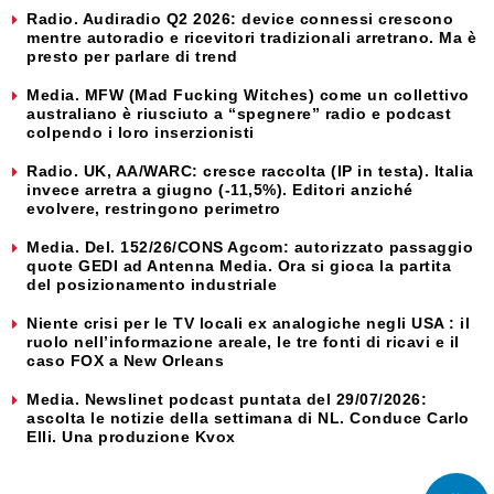
Radio. Audiradio Q2 2026: device connessi crescono
mentre autoradio e ricevitori tradizionali arretrano. Ma è
presto per parlare di trend
Media. MFW (Mad Fucking Witches) come un collettivo
australiano è riusciuto a “spegnere” radio e podcast
colpendo i loro inserzionisti
Radio. UK, AA/WARC: cresce raccolta (IP in testa). Italia
invece arretra a giugno (-11,5%). Editori anziché
evolvere, restringono perimetro
Media. Del. 152/26/CONS Agcom: autorizzato passaggio
quote GEDI ad Antenna Media. Ora si gioca la partita
del posizionamento industriale
Niente crisi per le TV locali ex analogiche negli USA : il
ruolo nell’informazione areale, le tre fonti di ricavi e il
caso FOX a New Orleans
Media. Newslinet podcast puntata del 29/07/2026:
ascolta le notizie della settimana di NL. Conduce Carlo
Elli. Una produzione Kvox