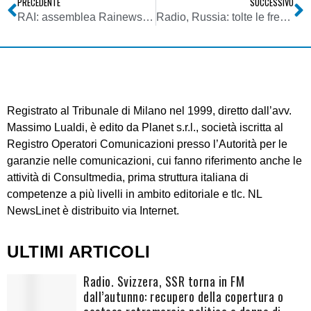
PRECEDENTE
SUCCESSIVO
RAI: assemblea Rainews respinge progetto fusione con Televideo
Radio, Russia: tolte le frequenze a Radio Liberty (Europa Libera), licenziati 40 giornalisti. Trasmetteva dal 1953
Registrato al Tribunale di Milano nel 1999, diretto dall’avv.
Massimo Lualdi, è edito da Planet s.r.l., società iscritta al
Registro Operatori Comunicazioni presso l’Autorità per le
garanzie nelle comunicazioni, cui fanno riferimento anche le
attività di Consultmedia, prima struttura italiana di
competenze a più livelli in ambito editoriale e tlc. NL
NewsLinet è distribuito via Internet.
ULTIMI ARTICOLI
Radio. Svizzera, SSR torna in FM
dall’autunno: recupero della copertura o