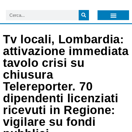
LISTA NEWSLETTER E CIRCOLARI SIT
ARCHIVIO S.I.T.
Tv locali, Lombardia:
attivazione immediata
tavolo crisi su
chiusura
Telereporter. 70
dipendenti licenziati
ricevuti in Regione:
vigilare su fondi