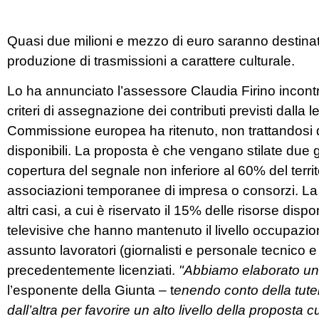
Quasi due milioni e mezzo di euro saranno destinati 
produzione di trasmissioni a carattere culturale.
Lo ha annunciato l’assessore Claudia Firino incontra
criteri di assegnazione dei contributi previsti dall
Commissione europea ha ritenuto, non trattandosi di ai
disponibili. La proposta è che vengano stilate due g
copertura del segnale non inferiore al 60% del terri
associazioni temporanee di impresa o consorzi. La s
altri casi, a cui è riservato il 15% delle risorse dispo
televisive che hanno mantenuto il livello occupazion
assunto lavoratori (giornalisti e personale tecnico e
precedentemente licenziati.
"Abbiamo elaborato una 
l’esponente della Giunta – t
enendo conto della tutel
dall’altra per favorire un alto livello della proposta c