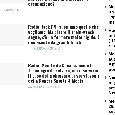
occupazione?
Me
06/08/2026
0
un 
“s
ins
Radio. Jack FM: suoniamo quello che
Ra
vogliamo. Ma dietro il train-wreck
in 
segue, c’è un formato molto rigido. E
(-1
non esente da grandi limiti
re
06/08/2026
0
Me
au
Radio. Monito da Canada: non è la
Ant
tecnologia da salvare, ma il servizio.
po
Il caso della chiusura di sei stazioni
Nie
della Rogers Sports & Media
neg
06/08/2026
0
are
Ne
Me
29/
set