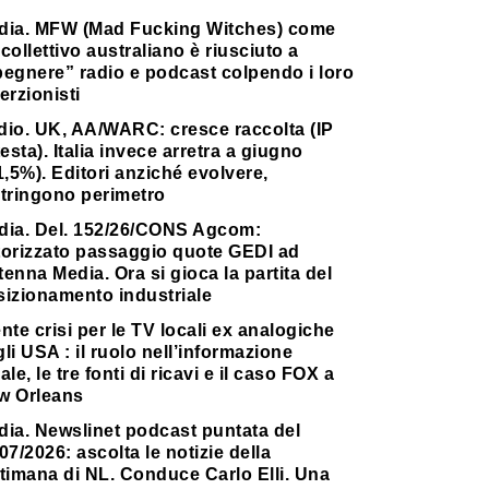
dia. MFW (Mad Fucking Witches) come
collettivo australiano è riusciuto a
pegnere” radio e podcast colpendo i loro
erzionisti
dio. UK, AA/WARC: cresce raccolta (IP
testa). Italia invece arretra a giugno
1,5%). Editori anziché evolvere,
stringono perimetro
dia. Del. 152/26/CONS Agcom:
torizzato passaggio quote GEDI ad
enna Media. Ora si gioca la partita del
sizionamento industriale
nte crisi per le TV locali ex analogiche
li USA : il ruolo nell’informazione
ale, le tre fonti di ricavi e il caso FOX a
w Orleans
dia. Newslinet podcast puntata del
07/2026: ascolta le notizie della
timana di NL. Conduce Carlo Elli. Una