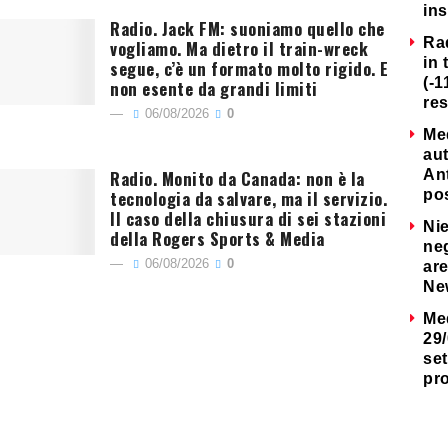
ins
Radio. Jack FM: suoniamo quello che
Ra
vogliamo. Ma dietro il train-wreck
in 
segue, c’è un formato molto rigido. E
(-1
non esente da grandi limiti
re
06/08/2026
0
Me
au
Radio. Monito da Canada: non è la
Ant
tecnologia da salvare, ma il servizio.
po
Il caso della chiusura di sei stazioni
Nie
della Rogers Sports & Media
neg
06/08/2026
0
are
Ne
Me
29/
set
pr