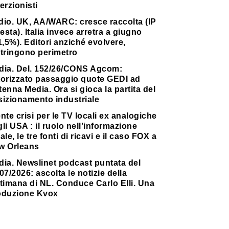
erzionisti
dio. UK, AA/WARC: cresce raccolta (IP
testa). Italia invece arretra a giugno
1,5%). Editori anziché evolvere,
stringono perimetro
dia. Del. 152/26/CONS Agcom:
torizzato passaggio quote GEDI ad
enna Media. Ora si gioca la partita del
sizionamento industriale
nte crisi per le TV locali ex analogiche
li USA : il ruolo nell’informazione
ale, le tre fonti di ricavi e il caso FOX a
w Orleans
dia. Newslinet podcast puntata del
07/2026: ascolta le notizie della
timana di NL. Conduce Carlo Elli. Una
oduzione Kvox