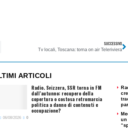
SUCCESSIVO
Tv locali, Toscana: torna on air Teleriviera
LTIMI ARTICOLI
Radio. Svizzera, SSR torna in FM
Ra
dall’autunno: recupero della
cre
copertura o costosa retromarcia
tra
politica a danno di contenuti e
par
occupazione?
Me
06/08/2026
0
un 
“s