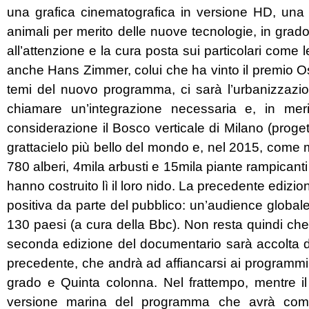
una grafica cinematografica in versione HD, una 
animali per merito delle nuove tecnologie, in grado 
all’attenzione e la cura posta sui particolari come l
anche Hans Zimmer, colui che ha vinto il premio Osca
temi del nuovo programma, ci sarà l’urbanizzazio
chiamare un’integrazione necessaria e, in me
considerazione il Bosco verticale di Milano (proget
grattacielo più bello del mondo e, nel 2015, come m
780 alberi, 4mila arbusti e 15mila piante rampicanti 
hanno costruito lì il loro nido. La precedente edizio
positiva da parte del pubblico: un’audience globale
130 paesi (a cura della Bbc). Non resta quindi ch
seconda edizione del documentario sarà accolta d
precedente, che andrà ad affiancarsi ai programmi 
grado e Quinta colonna. Nel frattempo, mentre i
versione marina del programma che avrà come t