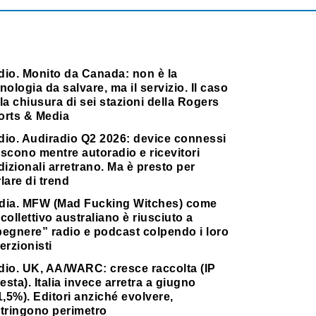
dio. Monito da Canada: non è la
nologia da salvare, ma il servizio. Il caso
la chiusura di sei stazioni della Rogers
orts & Media
dio. Audiradio Q2 2026: device connessi
scono mentre autoradio e ricevitori
dizionali arretrano. Ma è presto per
lare di trend
dia. MFW (Mad Fucking Witches) come
collettivo australiano è riusciuto a
pegnere” radio e podcast colpendo i loro
erzionisti
dio. UK, AA/WARC: cresce raccolta (IP
testa). Italia invece arretra a giugno
1,5%). Editori anziché evolvere,
stringono perimetro