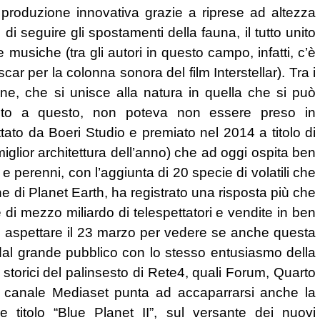
produzione innovativa grazie a riprese ad altezza
di seguire gli spostamenti della fauna, il tutto unito
e musiche (tra gli autori in questo campo, infatti, c’è
r per la colonna sonora del film Interstellar). Tra i
ne, che si unisce alla natura in quella che si può
rito a questo, non poteva non essere preso in
tato da Boeri Studio e premiato nel 2014 a titolo di
iglior architettura dell’anno) che ad oggi ospita ben
e perenni, con l’aggiunta di 20 specie di volatili che
ne di Planet Earth, ha registrato una risposta più che
 di mezzo miliardo di telespettatori e vendite in ben
e aspettare il 23 marzo per vedere se anche questa
al grande pubblico con lo stesso entusiasmo della
storici del palinsesto di Rete4, quali Forum, Quarto
l canale Mediaset punta ad accaparrarsi anche la
itolo “Blue Planet II”, sul versante dei nuovi