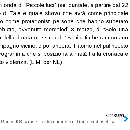
onda di “Piccole luci” (sei puntate, a partire dal 22
e di Tale e quale show) che avrà come principale
ono come protagonisti persone che hanno superato
ebutto, avvenuto mercoledì 8 marzo, di “Solo una
o della durata massima di 15 minuti che raccontano
mpagno vicino; e poi ancora, il ritorno nel palinsesto
, programma che si posiziona a metà tra la cronaca e
to violenza. (L.M. per NL)
SUCCESSIVO
Radio. Il Biscione illustra i progetti di Radiomediaset: successi d’ascolto e di fatturato ci spingono avanti