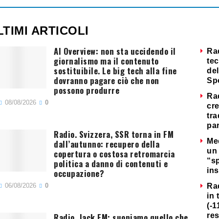
LTIMI ARTICOLI
AI Overview: non sta uccidendo il
Ra
giornalismo ma il contenuto
tec
sostituibile. Le big tech alla fine
del
dovranno pagare ciò che non
Sp
possono produrre
Ra
08/08/2026
0
cre
tra
par
Radio. Svizzera, SSR torna in FM
Me
dall’autunno: recupero della
un 
copertura o costosa retromarcia
“s
politica a danno di contenuti e
ins
occupazione?
06/08/2026
0
Ra
in 
(-1
Radio. Jack FM: suoniamo quello che
re