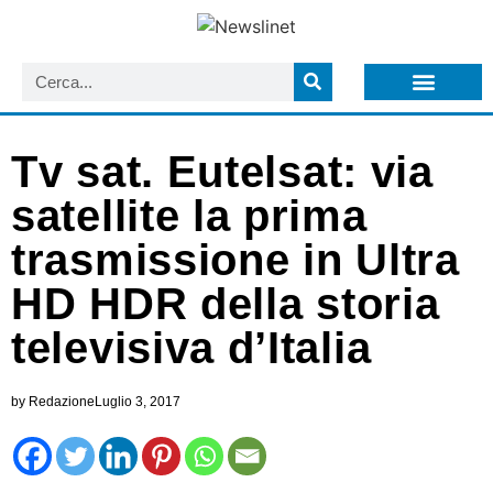
LISTA NEWSLETTER E CIRCOLARI SIT
ARCHIVIO S.I.T.
Tv sat. Eutelsat: via
satellite la prima
trasmissione in Ultra
HD HDR della storia
televisiva d’Italia
by
Redazione
Luglio 3, 2017