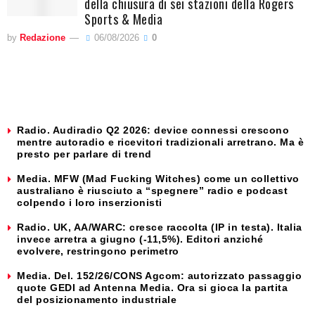
della chiusura di sei stazioni della Rogers
Sports & Media
by
Redazione
06/08/2026
0
Radio. Audiradio Q2 2026: device connessi crescono
mentre autoradio e ricevitori tradizionali arretrano. Ma è
presto per parlare di trend
Media. MFW (Mad Fucking Witches) come un collettivo
australiano è riusciuto a “spegnere” radio e podcast
colpendo i loro inserzionisti
Radio. UK, AA/WARC: cresce raccolta (IP in testa). Italia
invece arretra a giugno (-11,5%). Editori anziché
evolvere, restringono perimetro
Media. Del. 152/26/CONS Agcom: autorizzato passaggio
quote GEDI ad Antenna Media. Ora si gioca la partita
del posizionamento industriale