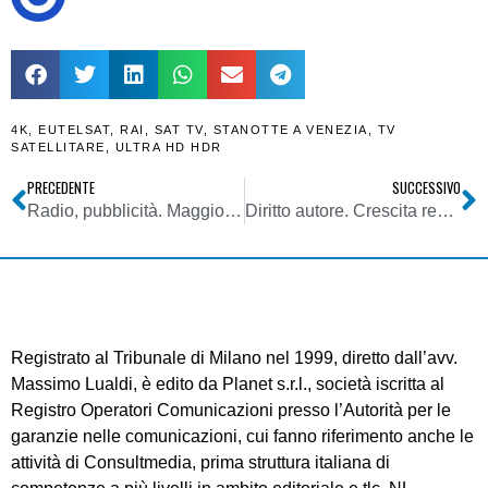
4K
,
EUTELSAT
,
RAI
,
SAT TV
,
STANOTTE A VENEZIA
,
TV
SATELLITARE
,
ULTRA HD HDR
PRECEDENTE
SUCCESSIVO
Radio, pubblicità. Maggio a gonfie vele: nazionale a quasi +15%
Diritto autore. Crescita record fatturato SIAE nel 2016: 786 mln di euro
Registrato al Tribunale di Milano nel 1999, diretto dall’avv.
Massimo Lualdi, è edito da Planet s.r.l., società iscritta al
Registro Operatori Comunicazioni presso l’Autorità per le
garanzie nelle comunicazioni, cui fanno riferimento anche le
attività di Consultmedia, prima struttura italiana di