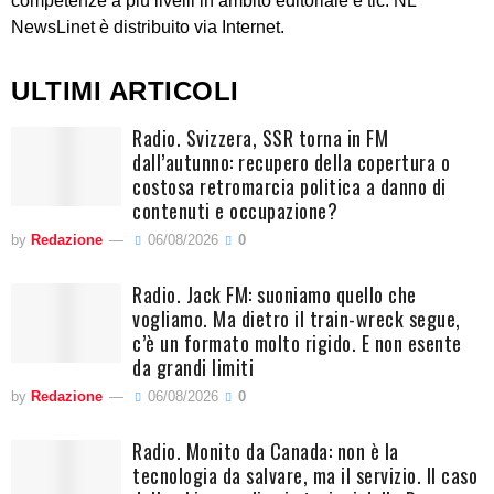
competenze a più livelli in ambito editoriale e tlc. NL
NewsLinet è distribuito via Internet.
ULTIMI ARTICOLI
Radio. Svizzera, SSR torna in FM
dall’autunno: recupero della copertura o
costosa retromarcia politica a danno di
contenuti e occupazione?
by
Redazione
06/08/2026
0
Radio. Jack FM: suoniamo quello che
vogliamo. Ma dietro il train-wreck segue,
c’è un formato molto rigido. E non esente
da grandi limiti
by
Redazione
06/08/2026
0
Radio. Monito da Canada: non è la
tecnologia da salvare, ma il servizio. Il caso