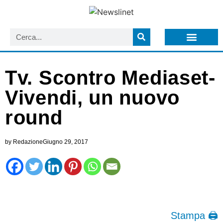
LISTA NEWSLETTER E CIRCOLARI SIT
ARCHIVIO S.I.T.
Tv. Scontro Mediaset-
Vivendi, un nuovo
round
by
Redazione
Giugno 29, 2017
Stampa 🖨