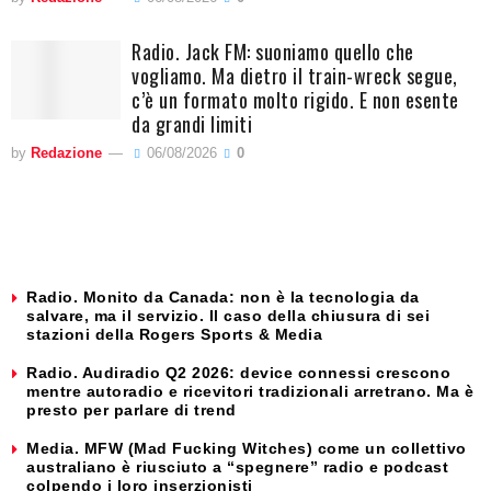
Radio. Jack FM: suoniamo quello che
vogliamo. Ma dietro il train-wreck segue,
c’è un formato molto rigido. E non esente
da grandi limiti
by
Redazione
06/08/2026
0
Radio. Monito da Canada: non è la tecnologia da
salvare, ma il servizio. Il caso della chiusura di sei
stazioni della Rogers Sports & Media
Radio. Audiradio Q2 2026: device connessi crescono
mentre autoradio e ricevitori tradizionali arretrano. Ma è
presto per parlare di trend
Media. MFW (Mad Fucking Witches) come un collettivo
australiano è riusciuto a “spegnere” radio e podcast
colpendo i loro inserzionisti