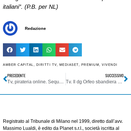
italiani”
. (P.B. per NL)
Redazione
AMBER CAPITAL
,
DIRITTI TV
,
MEDIASET
,
PREMIUM
,
VIVENDI
PRECEDENTE
SUCCESSIVO
Tv, pirateria online. Sequestrati 8 siti che diffondevano contenuti protetti. Indagini con sistema “follow the money”
Tv. Il dg Orfeo sbandiera orgoglio Rai alla presentazione dei palinsesti: Fazio è una risorsa; voglio anche Benigni
Registrato al Tribunale di Milano nel 1999, diretto dall’avv.
Massimo Lualdi, è edito da Planet s.r.l., società iscritta al