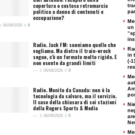
copertura o costosa retromarcia
tra
politica a danno di contenuti e
par
occupazione?
Me
06/08/2026
0
un 
“s
ins
Radio. Jack FM: suoniamo quello che
Ra
vogliamo. Ma dietro il train-wreck
in 
segue, c’è un formato molto rigido. E
(-1
non esente da grandi limiti
re
06/08/2026
0
Me
au
Radio. Monito da Canada: non è la
Ant
tecnologia da salvare, ma il servizio.
po
Il caso della chiusura di sei stazioni
Nie
della Rogers Sports & Media
neg
06/08/2026
0
are
Ne
Me