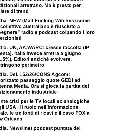
dizionali arretrano. Ma è presto per
lare di trend
dia. MFW (Mad Fucking Witches) come
collettivo australiano è riusciuto a
pegnere” radio e podcast colpendo i loro
erzionisti
dio. UK, AA/WARC: cresce raccolta (IP
testa). Italia invece arretra a giugno
1,5%). Editori anziché evolvere,
stringono perimetro
dia. Del. 152/26/CONS Agcom:
torizzato passaggio quote GEDI ad
enna Media. Ora si gioca la partita del
sizionamento industriale
nte crisi per le TV locali ex analogiche
li USA : il ruolo nell’informazione
ale, le tre fonti di ricavi e il caso FOX a
w Orleans
dia. Newslinet podcast puntata del