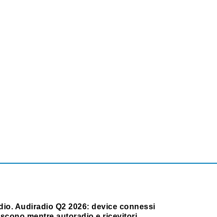
dio. Audiradio Q2 2026: device connessi
scono mentre autoradio e ricevitori