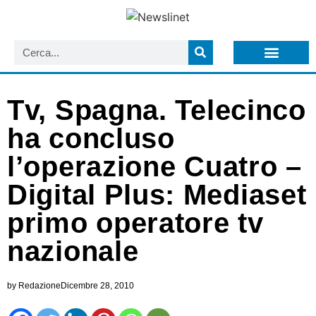
LISTA NEWSLETTER E CIRCOLARI SIT
ARCHIVIO S.I.T.
Tv, Spagna. Telecinco
ha concluso
l’operazione Cuatro –
Digital Plus: Mediaset
primo operatore tv
nazionale
by
Redazione
Dicembre 28, 2010