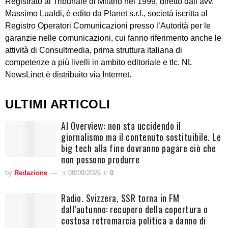
Registrato al Tribunale di Milano nel 1999, diretto dall’avv.
Massimo Lualdi, è edito da Planet s.r.l., società iscritta al
Registro Operatori Comunicazioni presso l’Autorità per le
garanzie nelle comunicazioni, cui fanno riferimento anche le
attività di Consultmedia, prima struttura italiana di
competenze a più livelli in ambito editoriale e tlc. NL
NewsLinet è distribuito via Internet.
ULTIMI ARTICOLI
AI Overview: non sta uccidendo il
giornalismo ma il contenuto sostituibile. Le
big tech alla fine dovranno pagare ciò che
non possono produrre
by
Redazione
08/08/2026
0
Radio. Svizzera, SSR torna in FM
dall’autunno: recupero della copertura o
costosa retromarcia politica a danno di