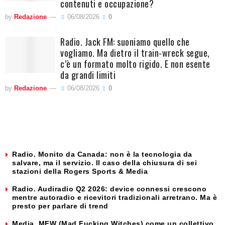
contenuti e occupazione?
by
Redazione
06/08/2026
0
Radio. Jack FM: suoniamo quello che
vogliamo. Ma dietro il train-wreck segue,
c’è un formato molto rigido. E non esente
da grandi limiti
by
Redazione
06/08/2026
0
Radio. Monito da Canada: non è la tecnologia da
salvare, ma il servizio. Il caso della chiusura di sei
stazioni della Rogers Sports & Media
Radio. Audiradio Q2 2026: device connessi crescono
mentre autoradio e ricevitori tradizionali arretrano. Ma è
presto per parlare di trend
Media. MFW (Mad Fucking Witches) come un collettivo