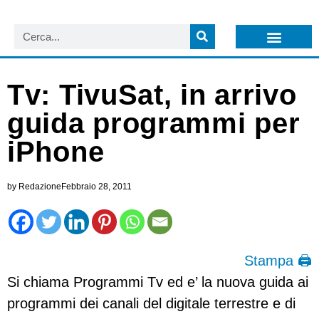
LISTA NEWSLETTER E CIRCOLARI SIT
ARCHIVIO S.I.T.
Tv: TivuSat, in arrivo
guida programmi per
iPhone
by
Redazione
Febbraio 28, 2011
Stampa 🖨
Si chiama Programmi Tv ed e’ la nuova guida ai
programmi dei canali del digitale terrestre e di