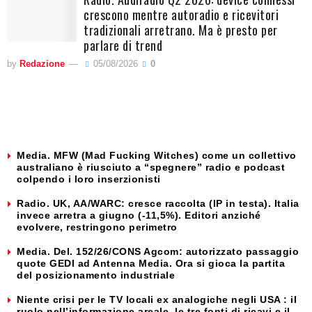
crescono mentre autoradio e ricevitori
tradizionali arretrano. Ma è presto per
parlare di trend
by
Redazione
05/08/2026
0
Media. MFW (Mad Fucking Witches) come un collettivo
australiano è riusciuto a “spegnere” radio e podcast
colpendo i loro inserzionisti
Radio. UK, AA/WARC: cresce raccolta (IP in testa). Italia
invece arretra a giugno (-11,5%). Editori anziché
evolvere, restringono perimetro
Media. Del. 152/26/CONS Agcom: autorizzato passaggio
quote GEDI ad Antenna Media. Ora si gioca la partita
del posizionamento industriale
Niente crisi per le TV locali ex analogiche negli USA : il
ruolo nell’informazione areale, le tre fonti di ricavi e il