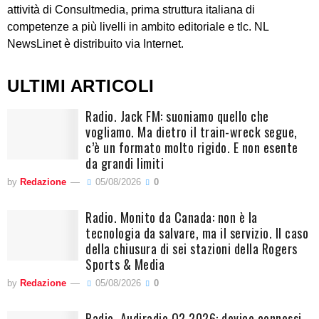
attività di Consultmedia, prima struttura italiana di
competenze a più livelli in ambito editoriale e tlc. NL
NewsLinet è distribuito via Internet.
ULTIMI ARTICOLI
Radio. Jack FM: suoniamo quello che
vogliamo. Ma dietro il train-wreck segue,
c’è un formato molto rigido. E non esente
da grandi limiti
by
Redazione
05/08/2026
0
Radio. Monito da Canada: non è la
tecnologia da salvare, ma il servizio. Il caso
della chiusura di sei stazioni della Rogers
Sports & Media
by
Redazione
05/08/2026
0
Radio. Audiradio Q2 2026: device connessi