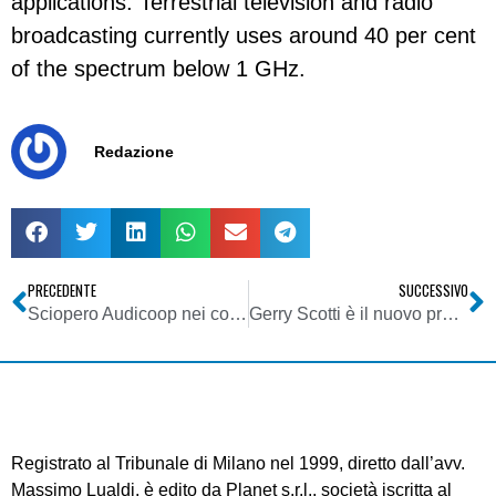
applications. Terrestrial television and radio
broadcasting currently uses around 40 per cent
of the spectrum below 1 GHz.
Redazione
PRECEDENTE
SUCCESSIVO
Sciopero Audicoop nei confronti dei network nazionali: colpiscono alcune dichiarazioni rilasciate dai principali esponenti delle radio italiane
Gerry Scotti è il nuovo presidente di Monradio
Registrato al Tribunale di Milano nel 1999, diretto dall’avv.
Massimo Lualdi, è edito da Planet s.r.l., società iscritta al