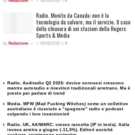
by
Redazione
06/08/2026
0
Radio. Monito da Canada: non è la
tecnologia da salvare, ma il servizio. Il caso
della chiusura di sei stazioni della Rogers
Sports & Media
by
Redazione
06/08/2026
0
Radio. Audiradio Q2 2026: device connessi crescono
mentre autoradio e ricevitori tradizionali arretrano. Ma è
presto per parlare di trend
Media. MFW (Mad Fucking Witches) come un collettivo
australiano è riusciuto a “spegnere” radio e podcast
colpendo i loro inserzionisti
Radio. UK, AA/WARC: cresce raccolta (IP in testa). Italia
invece arretra a giugno (-11,5%). Editori anziché
evolvere, restringono perimetro