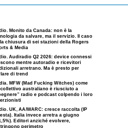
dio. Monito da Canada: non è la
nologia da salvare, ma il servizio. Il caso
la chiusura di sei stazioni della Rogers
orts & Media
dio. Audiradio Q2 2026: device connessi
scono mentre autoradio e ricevitori
dizionali arretrano. Ma è presto per
lare di trend
dia. MFW (Mad Fucking Witches) come
collettivo australiano è riusciuto a
pegnere” radio e podcast colpendo i loro
erzionisti
dio. UK, AA/WARC: cresce raccolta (IP
testa). Italia invece arretra a giugno
1,5%). Editori anziché evolvere,
stringono perimetro