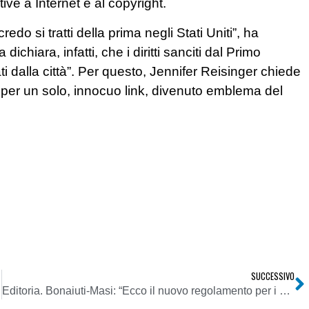
ive a Internet e al copyright.
edo si tratti della prima negli Stati Uniti”, ha
ichiara, infatti, che i diritti sanciti dal Primo
dalla città”. Per questo, Jennifer Reisinger chiede
tto per un solo, innocuo link, divenuto emblema del
SUCCESSIVO
Editoria. Bonaiuti-Masi: “Ecco il nuovo regolamento per i contributi sulle copie vendute. Aperti al confronto si razionalizza”