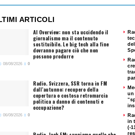
LTIMI ARTICOLI
AI Overview: non sta uccidendo il
Ra
giornalismo ma il contenuto
tec
sostituibile. Le big tech alla fine
del
dovranno pagare ciò che non
Sp
possono produrre
Ra
08/08/2026
0
cre
tra
par
Radio. Svizzera, SSR torna in FM
Me
dall’autunno: recupero della
un 
copertura o costosa retromarcia
“s
politica a danno di contenuti e
ins
occupazione?
06/08/2026
0
Ra
in 
(-1
Radio. Jack FM: suoniamo quello che
re