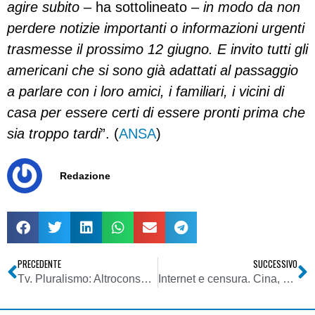
agire subito
– ha sottolineato –
in modo da non
perdere notizie importanti o informazioni urgenti
trasmesse il prossimo 12 giugno. E invito tutti gli
americani che si sono già adattati al passaggio
a parlare con i loro amici, i familiari, i vicini di
casa per essere certi di essere pronti prima che
sia troppo tardi
”. (
ANSA
)
Redazione
PRECEDENTE
SUCCESSIVO
Tv. Pluralismo: Altroconsumo contro Mediaset. Audizione Agcom
Internet e censura. Cina, a vent’anni da Tienanmen il governo vuole ancora che la scimmia non veda, non senta, non parli