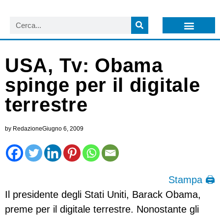
LISTA NEWSLETTER E CIRCOLARI SIT
ARCHIVIO S.I.T.
USA, Tv: Obama
spinge per il digitale
terrestre
by
Redazione
Giugno 6, 2009
Stampa 🖨
Il presidente degli Stati Uniti, Barack Obama,
preme per il digitale terrestre. Nonostante gli