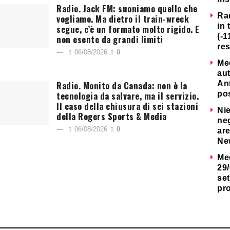
Radio. Jack FM: suoniamo quello che
Ra
vogliamo. Ma dietro il train-wreck
in 
segue, c’è un formato molto rigido. E
(-1
non esente da grandi limiti
re
06/08/2026
0
Me
au
Radio. Monito da Canada: non è la
Ant
tecnologia da salvare, ma il servizio.
po
Il caso della chiusura di sei stazioni
Nie
della Rogers Sports & Media
neg
06/08/2026
0
are
Ne
Me
29/
set
pr