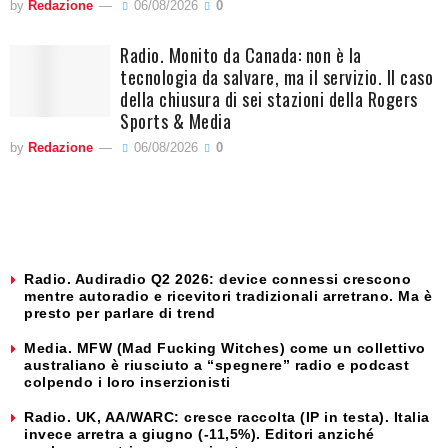
by
Redazione
06/08/2026
0
Radio. Monito da Canada: non è la
tecnologia da salvare, ma il servizio. Il caso
della chiusura di sei stazioni della Rogers
Sports & Media
by
Redazione
06/08/2026
0
Radio. Audiradio Q2 2026: device connessi crescono
mentre autoradio e ricevitori tradizionali arretrano. Ma è
presto per parlare di trend
Media. MFW (Mad Fucking Witches) come un collettivo
australiano è riusciuto a “spegnere” radio e podcast
colpendo i loro inserzionisti
Radio. UK, AA/WARC: cresce raccolta (IP in testa). Italia
invece arretra a giugno (-11,5%). Editori anziché