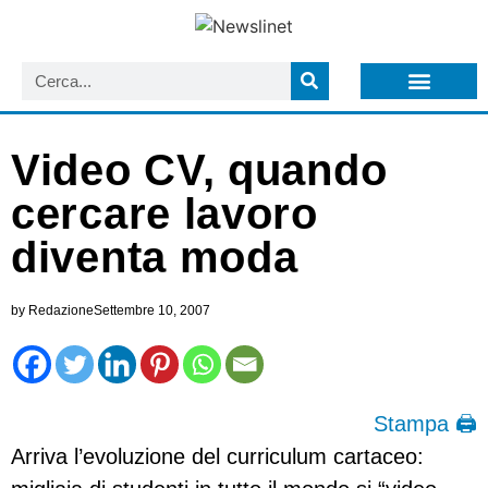
LISTA NEWSLETTER E CIRCOLARI SIT
ARCHIVIO S.I.T.
Video CV, quando
cercare lavoro
diventa moda
by
Redazione
Settembre 10, 2007
Stampa 🖨
Arriva l’evoluzione del curriculum cartaceo: