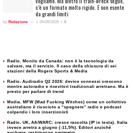
vogliamo. Ma dietro il train-wreck segue,
c’è un formato molto rigido. E non esente
da grandi limiti
by
Redazione
06/08/2026
0
Radio. Monito da Canada: non è la tecnologia da
salvare, ma il servizio. Il caso della chiusura di sei
stazioni della Rogers Sports & Media
Radio. Audiradio Q2 2026: device connessi crescono
mentre autoradio e ricevitori tradizionali arretrano. Ma è
presto per parlare di trend
Media. MFW (Mad Fucking Witches) come un collettivo
australiano è riusciuto a “spegnere” radio e podcast
colpendo i loro inserzionisti
Radio. UK, AA/WARC: cresce raccolta (IP in testa). Italia
invece arretra a giugno (-11,5%). Editori anziché
evolvere, restringono perimetro