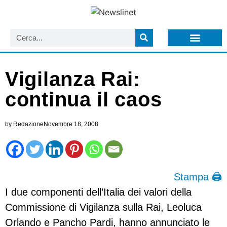
LISTA NEWSLETTER E CIRCOLARI SIT
ARCHIVIO S.I.T.
Vigilanza Rai:
continua il caos
by
Redazione
Novembre 18, 2008
Stampa 🖨
I due componenti dell’Italia dei valori della
Commissione di Vigilanza sulla Rai, Leoluca
Orlando e Pancho Pardi, hanno annunciato le