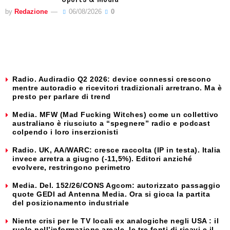
by
Redazione
06/08/2026
0
Radio. Audiradio Q2 2026: device connessi crescono
mentre autoradio e ricevitori tradizionali arretrano. Ma è
presto per parlare di trend
Media. MFW (Mad Fucking Witches) come un collettivo
australiano è riusciuto a “spegnere” radio e podcast
colpendo i loro inserzionisti
Radio. UK, AA/WARC: cresce raccolta (IP in testa). Italia
invece arretra a giugno (-11,5%). Editori anziché
evolvere, restringono perimetro
Media. Del. 152/26/CONS Agcom: autorizzato passaggio
quote GEDI ad Antenna Media. Ora si gioca la partita
del posizionamento industriale
Niente crisi per le TV locali ex analogiche negli USA : il
ruolo nell’informazione areale, le tre fonti di ricavi e il