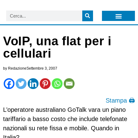
LISTA NEWSLETTER E CIRCOLARI SIT
ARCHIVIO S.I.T.
VoIP, una flat per i
cellulari
by
Redazione
Settembre 3, 2007
Stampa 🖨
L’operatore australiano GoTalk vara un piano
tariffario a basso costo che include telefonate
nazionali su rete fissa e mobile. Quando in
Italia?