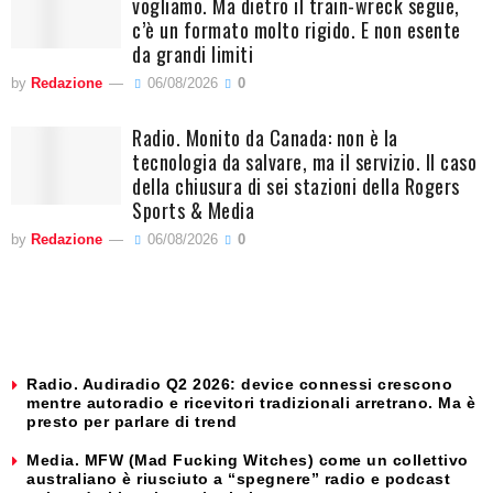
vogliamo. Ma dietro il train-wreck segue,
c’è un formato molto rigido. E non esente
da grandi limiti
by
Redazione
06/08/2026
0
Radio. Monito da Canada: non è la
tecnologia da salvare, ma il servizio. Il caso
della chiusura di sei stazioni della Rogers
Sports & Media
by
Redazione
06/08/2026
0
Radio. Audiradio Q2 2026: device connessi crescono
mentre autoradio e ricevitori tradizionali arretrano. Ma è
presto per parlare di trend
Media. MFW (Mad Fucking Witches) come un collettivo
australiano è riusciuto a “spegnere” radio e podcast