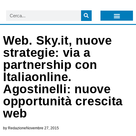
LISTA NEWSLETTER E CIRCOLARI SIT
ARCHIVIO S.I.T.
Web. Sky.it, nuove
strategie: via a
partnership con
Italiaonline.
Agostinelli: nuove
opportunità crescita
web
by
Redazione
Novembre 27, 2015