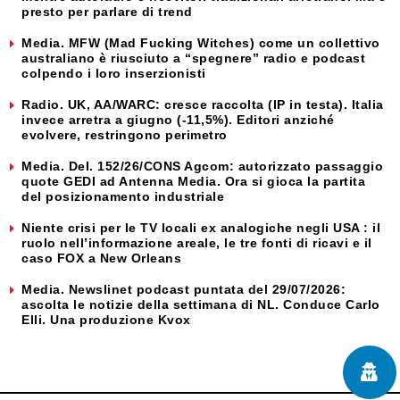
presto per parlare di trend
Media. MFW (Mad Fucking Witches) come un collettivo
australiano è riusciuto a “spegnere” radio e podcast
colpendo i loro inserzionisti
Radio. UK, AA/WARC: cresce raccolta (IP in testa). Italia
invece arretra a giugno (-11,5%). Editori anziché
evolvere, restringono perimetro
Media. Del. 152/26/CONS Agcom: autorizzato passaggio
quote GEDI ad Antenna Media. Ora si gioca la partita
del posizionamento industriale
Niente crisi per le TV locali ex analogiche negli USA : il
ruolo nell’informazione areale, le tre fonti di ricavi e il
caso FOX a New Orleans
Media. Newslinet podcast puntata del 29/07/2026:
ascolta le notizie della settimana di NL. Conduce Carlo
Elli. Una produzione Kvox