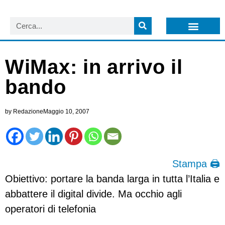
LISTA NEWSLETTER E CIRCOLARI SIT
ARCHIVIO S.I.T.
WiMax: in arrivo il
bando
by
Redazione
Maggio 10, 2007
Stampa 🖨
Obiettivo: portare la banda larga in tutta l’Italia e
abbattere il digital divide. Ma occhio agli
operatori di telefonia