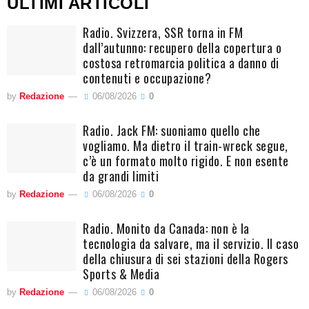
ULTIMI ARTICOLI
Radio. Svizzera, SSR torna in FM
dall’autunno: recupero della copertura o
costosa retromarcia politica a danno di
contenuti e occupazione?
by
Redazione
06/08/2026
0
Radio. Jack FM: suoniamo quello che
vogliamo. Ma dietro il train-wreck segue,
c’è un formato molto rigido. E non esente
da grandi limiti
by
Redazione
06/08/2026
0
Radio. Monito da Canada: non è la
tecnologia da salvare, ma il servizio. Il caso
della chiusura di sei stazioni della Rogers
Sports & Media
by
Redazione
06/08/2026
0