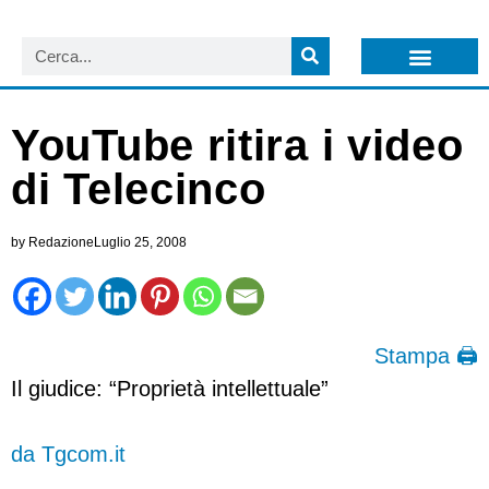
LISTA NEWSLETTER E CIRCOLARI SIT
ARCHIVIO S.I.T.
YouTube ritira i video
di Telecinco
by
Redazione
Luglio 25, 2008
Stampa 🖨
Il giudice: “Proprietà intellettuale”
da Tgcom.it