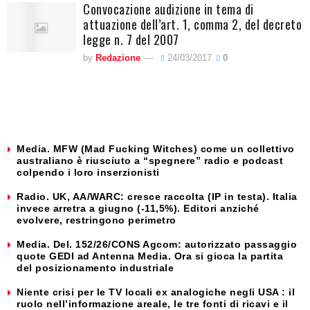
Convocazione audizione in tema di
attuazione dell’art. 1, comma 2, del decreto
legge n. 7 del 2007
by
Redazione
24/03/2017
0
Media. MFW (Mad Fucking Witches) come un collettivo
australiano è riusciuto a “spegnere” radio e podcast
colpendo i loro inserzionisti
Radio. UK, AA/WARC: cresce raccolta (IP in testa). Italia
invece arretra a giugno (-11,5%). Editori anziché
evolvere, restringono perimetro
Media. Del. 152/26/CONS Agcom: autorizzato passaggio
quote GEDI ad Antenna Media. Ora si gioca la partita
del posizionamento industriale
Niente crisi per le TV locali ex analogiche negli USA : il
ruolo nell’informazione areale, le tre fonti di ricavi e il