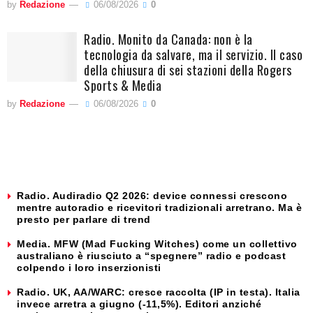
by
Redazione
06/08/2026
0
Radio. Monito da Canada: non è la
tecnologia da salvare, ma il servizio. Il caso
della chiusura di sei stazioni della Rogers
Sports & Media
by
Redazione
06/08/2026
0
Radio. Audiradio Q2 2026: device connessi crescono
mentre autoradio e ricevitori tradizionali arretrano. Ma è
presto per parlare di trend
Media. MFW (Mad Fucking Witches) come un collettivo
australiano è riusciuto a “spegnere” radio e podcast
colpendo i loro inserzionisti
Radio. UK, AA/WARC: cresce raccolta (IP in testa). Italia
invece arretra a giugno (-11,5%). Editori anziché