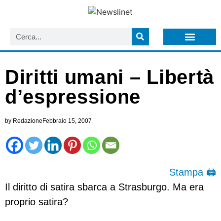
LISTA NEWSLETTER E CIRCOLARI SIT
ARCHIVIO S.I.T.
Diritti umani – Libertà
d’espressione
by
Redazione
Febbraio 15, 2007
Stampa 🖨
Il diritto di satira sbarca a Strasburgo. Ma era
proprio satira?