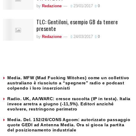
by
Redazione
23/01/2017
0
TLC: Gentiloni, esempio GB da tenere
presente
by
Redazione
24/03/2017
0
Media. MFW (Mad Fucking Witches) come un collettivo
australiano è riusciuto a “spegnere” radio e podcast
colpendo i loro inserzionisti
Radio. UK, AA/WARC: cresce raccolta (IP in testa). Italia
invece arretra a giugno (-11,5%). Editori anziché
evolvere, restringono perimetro
Media. Del. 152/26/CONS Agcom: autorizzato passaggio
quote GEDI ad Antenna Media. Ora si gioca la partita
del posizionamento industriale