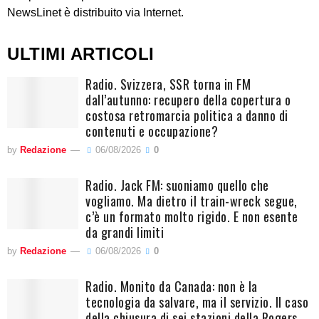
NewsLinet è distribuito via Internet.
ULTIMI ARTICOLI
Radio. Svizzera, SSR torna in FM
dall’autunno: recupero della copertura o
costosa retromarcia politica a danno di
contenuti e occupazione?
by
Redazione
06/08/2026
0
Radio. Jack FM: suoniamo quello che
vogliamo. Ma dietro il train-wreck segue,
c’è un formato molto rigido. E non esente
da grandi limiti
by
Redazione
06/08/2026
0
Radio. Monito da Canada: non è la
tecnologia da salvare, ma il servizio. Il caso
della chiusura di sei stazioni della Rogers