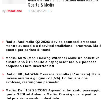
Sports & Media
by
Redazione
06/08/2026
0
Radio. Audiradio Q2 2026: device connessi crescono
mentre autoradio e ricevitori tradizionali arretrano. Ma è
presto per parlare di trend
Media. MFW (Mad Fucking Witches) come un collettivo
australiano è riusciuto a “spegnere” radio e podcast
colpendo i loro inserzionisti
Radio. UK, AA/WARC: cresce raccolta (IP in testa). Italia
invece arretra a giugno (-11,5%). Editori anziché
evolvere, restringono perimetro
Media. Del. 152/26/CONS Agcom: autorizzato passaggio
quote GEDI ad Antenna Media. Ora si gioca la partita
del posizionamento industriale