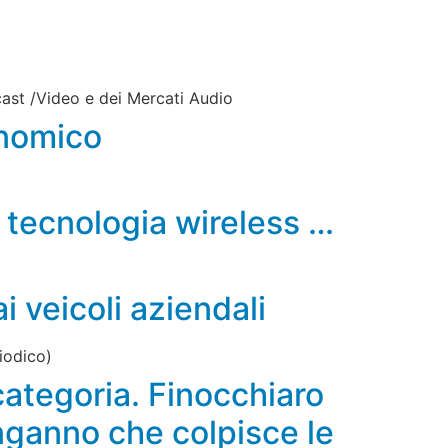
dcast /Video e dei Mercati Audio
onomico
a tecnologia wireless …
i veicoli aziendali
iodico)
 categoria. Finocchiaro
nganno che colpisce le