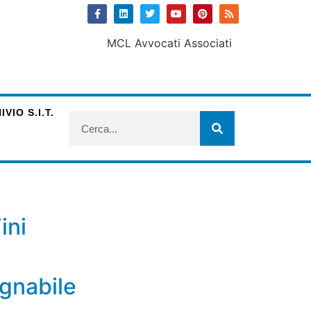
VIO S.I.T.
ini
ugnabile