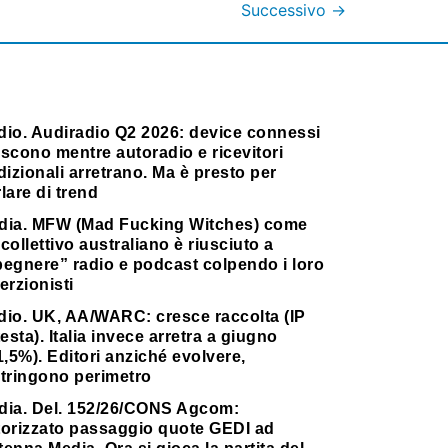
Successivo
→
dio. Audiradio Q2 2026: device connessi
scono mentre autoradio e ricevitori
dizionali arretrano. Ma è presto per
lare di trend
dia. MFW (Mad Fucking Witches) come
collettivo australiano è riusciuto a
pegnere” radio e podcast colpendo i loro
erzionisti
dio. UK, AA/WARC: cresce raccolta (IP
testa). Italia invece arretra a giugno
1,5%). Editori anziché evolvere,
stringono perimetro
dia. Del. 152/26/CONS Agcom:
torizzato passaggio quote GEDI ad