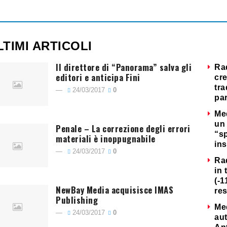
LTIMI ARTICOLI
Il direttore di “Panorama” salva gli
Ra
editori e anticipa Fini
cre
tra
24/03/2017
0
par
Me
un 
Penale – La correzione degli errori
“s
materiali è inoppugnabile
ins
24/03/2017
0
Ra
in 
(-1
NewBay Media acquisisce IMAS
re
Publishing
Me
24/03/2017
0
au