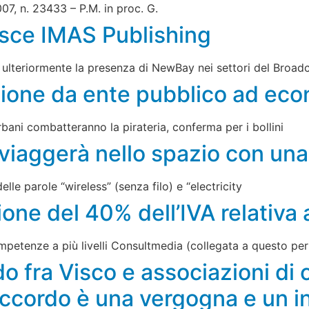
07, n. 23433 – P.M. in proc. G.
sce IMAS Publishing
rza ulteriormente la presenza di NewBay nei settori del Broa
sione da ente pubblico ad ec
urbani combatteranno la pirateria, conferma per i bollini
tà viaggerà nello spazio con un
le parole “wireless” (senza filo) e “electricity
ione del 40% dell’IVA relativa a
ompetenze a più livelli Consultmedia (collegata a questo per
do fra Visco e associazioni di
’accordo è una vergogna e un i