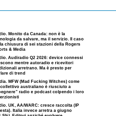
dio. Monito da Canada: non è la
nologia da salvare, ma il servizio. Il caso
la chiusura di sei stazioni della Rogers
orts & Media
dio. Audiradio Q2 2026: device connessi
scono mentre autoradio e ricevitori
dizionali arretrano. Ma è presto per
lare di trend
dia. MFW (Mad Fucking Witches) come
collettivo australiano è riusciuto a
pegnere” radio e podcast colpendo i loro
erzionisti
dio. UK, AA/WARC: cresce raccolta (IP
testa). Italia invece arretra a giugno
1,5%). Editori anziché evolvere,