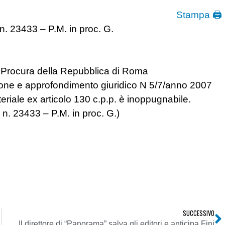
Stampa 🖨
. 23433 – P.M. in proc. G.
a Procura della Repubblica di Roma
zione e approfondimento giuridico N 5/7/anno 2007
eriale ex articolo 130 c.p.p. è inoppugnabile.
n. 23433 – P.M. in proc. G.)
SUCCESSIVO
Il direttore di “Panorama” salva gli editori e anticipa Fini