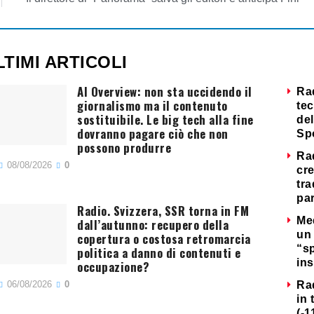
LTIMI ARTICOLI
AI Overview: non sta uccidendo il
Ra
giornalismo ma il contenuto
tec
sostituibile. Le big tech alla fine
del
dovranno pagare ciò che non
Sp
possono produrre
Ra
08/08/2026
0
cre
tra
par
Radio. Svizzera, SSR torna in FM
Me
dall’autunno: recupero della
un 
copertura o costosa retromarcia
“s
politica a danno di contenuti e
ins
occupazione?
06/08/2026
0
Ra
in 
(-1