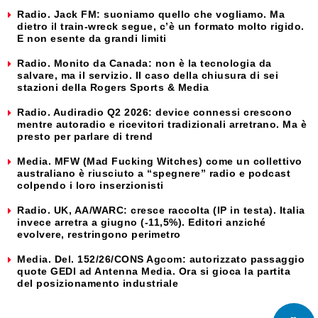
Radio. Jack FM: suoniamo quello che vogliamo. Ma
dietro il train-wreck segue, c’è un formato molto rigido.
E non esente da grandi limiti
Radio. Monito da Canada: non è la tecnologia da
salvare, ma il servizio. Il caso della chiusura di sei
stazioni della Rogers Sports & Media
Radio. Audiradio Q2 2026: device connessi crescono
mentre autoradio e ricevitori tradizionali arretrano. Ma è
presto per parlare di trend
Media. MFW (Mad Fucking Witches) come un collettivo
australiano è riusciuto a “spegnere” radio e podcast
colpendo i loro inserzionisti
Radio. UK, AA/WARC: cresce raccolta (IP in testa). Italia
invece arretra a giugno (-11,5%). Editori anziché
evolvere, restringono perimetro
Media. Del. 152/26/CONS Agcom: autorizzato passaggio
quote GEDI ad Antenna Media. Ora si gioca la partita
del posizionamento industriale