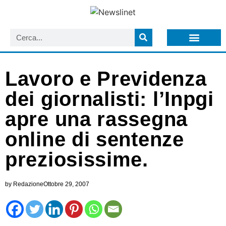
LISTA NEWSLETTER E CIRCOLARI SIT
ARCHIVIO S.I.T.
Lavoro e Previdenza
dei giornalisti: l’Inpgi
apre una rassegna
online di sentenze
preziosissime.
by
Redazione
Ottobre 29, 2007