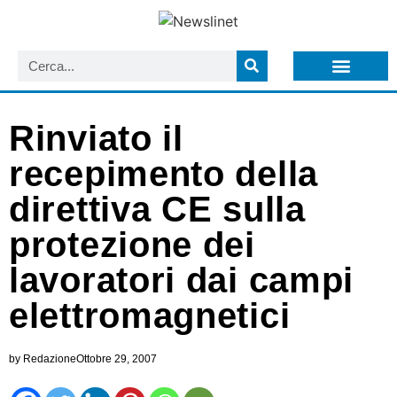
LISTA NEWSLETTER E CIRCOLARI SIT
ARCHIVIO S.I.T.
Rinviato il
recepimento della
direttiva CE sulla
protezione dei
lavoratori dai campi
elettromagnetici
by
Redazione
Ottobre 29, 2007