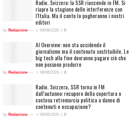
Radio. Svizzera: la SSR riaccende in FM. Si
riapre la stagione delle interferenze con
l’Italia. Ma il conto lo pagheranno i nostri
editori
by
Redazione
09/08/2026
0
AI Overview: non sta uccidendo il
giornalismo ma il contenuto sostituibile. Le
big tech alla fine dovranno pagare ciò che
non possono produrre
by
Redazione
08/08/2026
0
Radio. Svizzera, SSR torna in FM
dall’autunno: recupero della copertura o
costosa retromarcia politica a danno di
contenuti e occupazione?
by
Redazione
09/08/2026
0