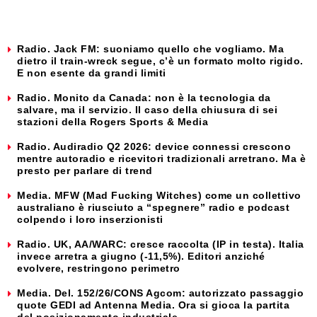
Radio. Jack FM: suoniamo quello che vogliamo. Ma
dietro il train-wreck segue, c’è un formato molto rigido.
E non esente da grandi limiti
Radio. Monito da Canada: non è la tecnologia da
salvare, ma il servizio. Il caso della chiusura di sei
stazioni della Rogers Sports & Media
Radio. Audiradio Q2 2026: device connessi crescono
mentre autoradio e ricevitori tradizionali arretrano. Ma è
presto per parlare di trend
Media. MFW (Mad Fucking Witches) come un collettivo
australiano è riusciuto a “spegnere” radio e podcast
colpendo i loro inserzionisti
Radio. UK, AA/WARC: cresce raccolta (IP in testa). Italia
invece arretra a giugno (-11,5%). Editori anziché
evolvere, restringono perimetro
Media. Del. 152/26/CONS Agcom: autorizzato passaggio
quote GEDI ad Antenna Media. Ora si gioca la partita