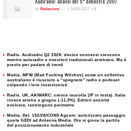
Audiradio: analisi del 5° bimestre 2007
by
Redazione
24/03/2017
0
Radio. Audiradio Q2 2026: device connessi crescono
mentre autoradio e ricevitori tradizionali arretrano. Ma è
presto per parlare di trend
Media. MFW (Mad Fucking Witches) come un collettivo
australiano è riusciuto a “spegnere” radio e podcast
colpendo i loro inserzionisti
Radio. UK, AA/WARC: cresce raccolta (IP in testa). Italia
invece arretra a giugno (-11,5%). Editori anziché
evolvere, restringono perimetro
Media. Del. 152/26/CONS Agcom: autorizzato passaggio
quote GEDI ad Antenna Media. Ora si gioca la partita
del posizionamento industriale