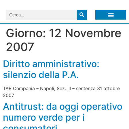
LISTA NEWSLETTER E CIRCOLARI SIT
ARCHIVIO S.I.T.
Giorno:
12 Novembre
2007
Diritto amministrativo:
silenzio della P.A.
TAR Campania – Napoli, Sez. III – sentenza 31 ottobre
2007
Antitrust: da oggi operativo
numero verde per i
consumatori