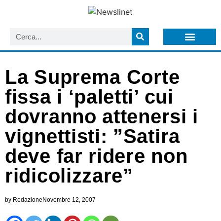
LISTA NEWSLETTER E CIRCOLARI SIT
ARCHIVIO S.I.T.
La Suprema Corte
fissa i ‘paletti’ cui
dovranno attenersi i
vignettisti: ”Satira
deve far ridere non
ridicolizzare”
by
Redazione
Novembre 12, 2007